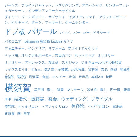
ジーンズ、フライトジャケット、パズリクソンズ、アロハシャツ、サンサーフ、シ
ュガーケーン、インディアンモーターサイクル
ダイソー、ジーンズメイト、サブウェイ、イタリアントマト、グラッチェガーデ
ン、ビリヤード、ダーツ、マッサージ、ゲームセンター
バザール
ドブ板
バンド、バー
バー、ビリヤード
パタゴニア patagonia 横須賀 kadoya カドヤ
ファニチャー、インテリア、リフォーム
フライトジャケット
ペット用、オリジナルポーター、吉田カバン
ホットドッグ
ミリタリー
ミリタリー、アビレックス、放出品、スカジャン
メルキュールホテル横須賀
ライフスタイル
七五三、成人式、卒業式、記念写真、貸衣装
吉花
国籍
地蔵尊
宿泊、観光
居酒屋、食堂、ホッピー、出前
放出品
本町2-6
柿田
横須賀
異空間
癒し、健康、マッサージ、冷え性
癒し、四十肩、腰痛
結婚式、披露宴、宴会、ウェディング、ブライダル
米軍
美容院、ヘアサロン
美容院、ネイルサロン、ヘアメイクサロン
軍用品
迷彩服
陶
音楽