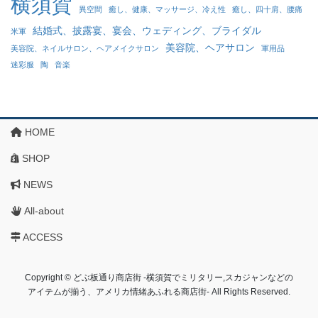
横須賀
異空間
癒し、健康、マッサージ、冷え性
癒し、四十肩、腰痛
結婚式、披露宴、宴会、ウェディング、ブライダル
米軍
美容院、ヘアサロン
美容院、ネイルサロン、ヘアメイクサロン
軍用品
迷彩服
陶
音楽
HOME
SHOP
NEWS
All-about
ACCESS
Copyright © どぶ板通り商店街 ‐横須賀でミリタリー,スカジャンなどの
アイテムが揃う、アメリカ情緒あふれる商店街‐ All Rights Reserved.