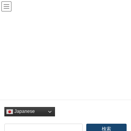
コ
ナ
ン
ビ
テ
ゲ
ン
ー
booking-form
ツ
シ
へ
ョ
ス
ン
HOME
booking-form
キ
に
ッ
移
プ
動
Facebook
twitter
Hatena
LINE
Pocket
Copy
Japanese