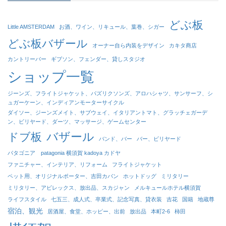
どぶ板
Little AMSTERDAM
お酒、ワイン、リキュール、葉巻、シガー
どぶ板バザール
オーナー自ら内装をデザイン
カキタ商店
カントリーバー
ギブソン、フェンダー、貸しスタジオ
ショップ一覧
ジーンズ、フライトジャケット、パズリクソンズ、アロハシャツ、サンサーフ、シ
ュガーケーン、インディアンモーターサイクル
ダイソー、ジーンズメイト、サブウェイ、イタリアントマト、グラッチェガーデ
ン、ビリヤード、ダーツ、マッサージ、ゲームセンター
バザール
ドブ板
バンド、バー
バー、ビリヤード
パタゴニア patagonia 横須賀 kadoya カドヤ
ファニチャー、インテリア、リフォーム
フライトジャケット
ペット用、オリジナルポーター、吉田カバン
ホットドッグ
ミリタリー
ミリタリー、アビレックス、放出品、スカジャン
メルキュールホテル横須賀
ライフスタイル
七五三、成人式、卒業式、記念写真、貸衣装
吉花
国籍
地蔵尊
宿泊、観光
居酒屋、食堂、ホッピー、出前
放出品
本町2-6
柿田