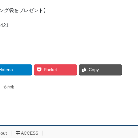
ピング袋をプレゼント】
421
Hatena
Pocket
Copy
、
その他
bout
ACCESS