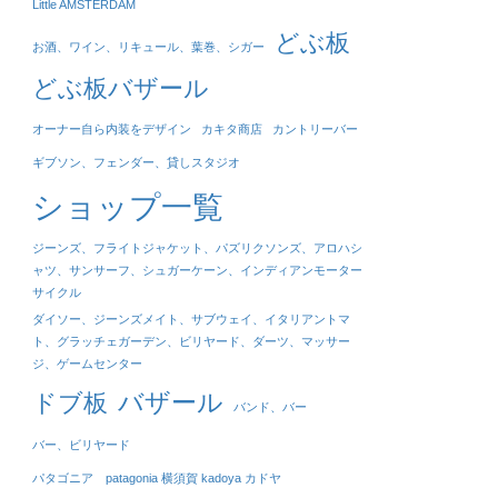
Little AMSTERDAM
どぶ板
お酒、ワイン、リキュール、葉巻、シガー
どぶ板バザール
オーナー自ら内装をデザイン
カキタ商店
カントリーバー
ギブソン、フェンダー、貸しスタジオ
ショップ一覧
ジーンズ、フライトジャケット、パズリクソンズ、アロハシ
ャツ、サンサーフ、シュガーケーン、インディアンモーター
サイクル
ダイソー、ジーンズメイト、サブウェイ、イタリアントマ
ト、グラッチェガーデン、ビリヤード、ダーツ、マッサー
ジ、ゲームセンター
バザール
ドブ板
バンド、バー
バー、ビリヤード
パタゴニア patagonia 横須賀 kadoya カドヤ