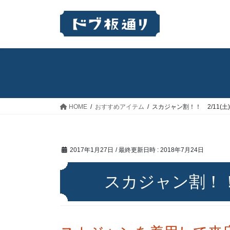
コ
ナ
ン
ビ
テ
ゲ
ン
ー
ツ
シ
へ
ョ
ス
ン
キ
に
ッ
移
HOME
おすすめアイテム
スカジャン割！！ 2/11(土)～
プ
動
2017年1月27日
/ 最終更新日時 :
2018年7月24日
スカジャン割！！ 2