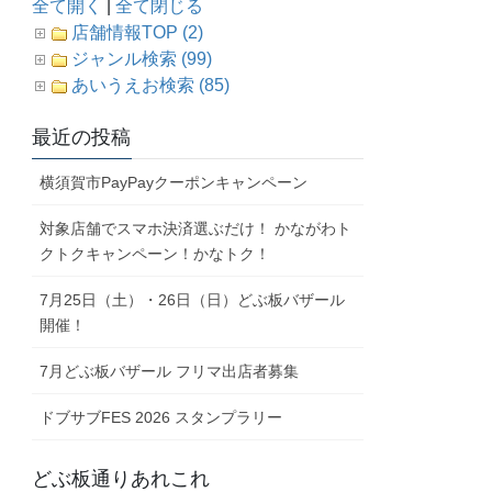
全て開く
|
全て閉じる
店舗情報TOP (2)
ジャンル検索 (99)
あいうえお検索 (85)
最近の投稿
横須賀市PayPayクーポンキャンペーン
対象店舗でスマホ決済選ぶだけ！ かながわト
クトクキャンペーン！かなトク！
7月25日（土）・26日（日）どぶ板バザール
開催！
7月どぶ板バザール フリマ出店者募集
ドブサブFES 2026 スタンプラリー
どぶ板通りあれこれ