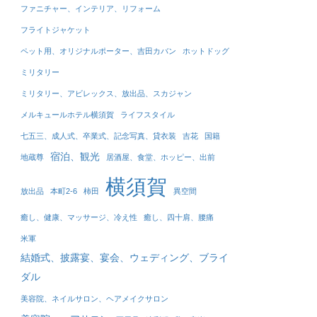
ファニチャー、インテリア、リフォーム
フライトジャケット
ペット用、オリジナルポーター、吉田カバン
ホットドッグ
ミリタリー
ミリタリー、アビレックス、放出品、スカジャン
メルキュールホテル横須賀
ライフスタイル
七五三、成人式、卒業式、記念写真、貸衣装
吉花
国籍
宿泊、観光
地蔵尊
居酒屋、食堂、ホッピー、出前
横須賀
放出品
本町2-6
柿田
異空間
癒し、健康、マッサージ、冷え性
癒し、四十肩、腰痛
米軍
結婚式、披露宴、宴会、ウェディング、ブライ
ダル
美容院、ネイルサロン、ヘアメイクサロン