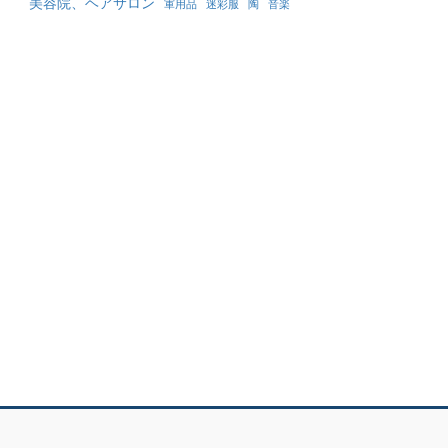
美容院、ヘアサロン
軍用品
迷彩服
陶
音楽