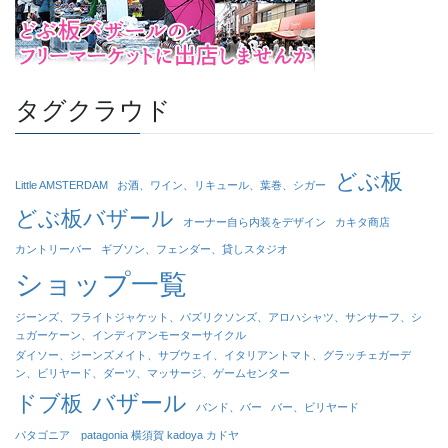
タグクラウド
どぶ板
Little AMSTERDAM
お酒、ワイン、リキュール、葉巻、シガー
どぶ板バザール
オーナー自ら内装をデザイン
カキタ商店
カントリーバー
ギブソン、フェンダー、貸しスタジオ
ショップ一覧
ジーンズ、フライトジャケット、パズリクソンズ、アロハシャツ、サンサーフ、シ
ュガーケーン、インディアンモーターサイクル
ダイソー、ジーンズメイト、サブウェイ、イタリアントマト、グラッチェガーデ
ン、ビリヤード、ダーツ、マッサージ、ゲームセンター
バザール
ドブ板
バンド、バー
バー、ビリヤード
パタゴニア patagonia 横須賀 kadoya カドヤ