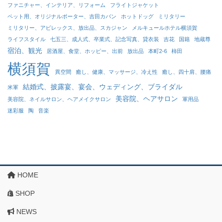
ファニチャー、インテリア、リフォーム
フライトジャケット
ペット用、オリジナルポーター、吉田カバン
ホットドッグ
ミリタリー
ミリタリー、アビレックス、放出品、スカジャン
メルキュールホテル横須賀
ライフスタイル
七五三、成人式、卒業式、記念写真、貸衣装
吉花
国籍
地蔵尊
宿泊、観光
居酒屋、食堂、ホッピー、出前
放出品
本町2-6
柿田
横須賀
異空間
癒し、健康、マッサージ、冷え性
癒し、四十肩、腰痛
結婚式、披露宴、宴会、ウェディング、ブライダル
米軍
美容院、ヘアサロン
美容院、ネイルサロン、ヘアメイクサロン
軍用品
迷彩服
陶
音楽
HOME
SHOP
NEWS