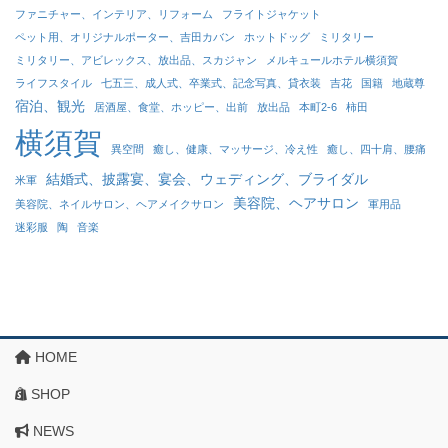
ファニチャー、インテリア、リフォーム
フライトジャケット
ペット用、オリジナルポーター、吉田カバン
ホットドッグ
ミリタリー
ミリタリー、アビレックス、放出品、スカジャン
メルキュールホテル横須賀
ライフスタイル
七五三、成人式、卒業式、記念写真、貸衣装
吉花
国籍
地蔵尊
宿泊、観光
居酒屋、食堂、ホッピー、出前
放出品
本町2-6
柿田
横須賀
異空間
癒し、健康、マッサージ、冷え性
癒し、四十肩、腰痛
結婚式、披露宴、宴会、ウェディング、ブライダル
米軍
美容院、ヘアサロン
美容院、ネイルサロン、ヘアメイクサロン
軍用品
迷彩服
陶
音楽
HOME
SHOP
NEWS