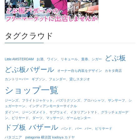
タグクラウド
どぶ板
Little AMSTERDAM
お酒、ワイン、リキュール、葉巻、シガー
どぶ板バザール
オーナー自ら内装をデザイン
カキタ商店
カントリーバー
ギブソン、フェンダー、貸しスタジオ
ショップ一覧
ジーンズ、フライトジャケット、パズリクソンズ、アロハシャツ、サンサーフ、シ
ュガーケーン、インディアンモーターサイクル
ダイソー、ジーンズメイト、サブウェイ、イタリアントマト、グラッチェガーデ
ン、ビリヤード、ダーツ、マッサージ、ゲームセンター
バザール
ドブ板
バンド、バー
バー、ビリヤード
パタゴニア patagonia 横須賀 kadoya カドヤ