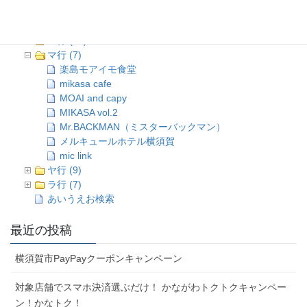
タ行 (10)
ナ行 (1)
ハ行 (16)
マ行 (7)
楽島モアイモ食堂
mikasa cafe
MOAI and capy
MIKASA vol.2
Mr.BACKMAN（ミスターバックマン）
メルキュールホテル横須賀
mic link
ヤ行 (9)
ラ行 (7)
あいうえお検索
最近の投稿
横須賀市PayPayクーポンキャンペーン
対象店舗でスマホ決済選ぶだけ！ かながわトクトクキャンペー
ン！かなトク！