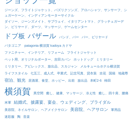
ショップ一覧
ジーンズ、フライトジャケット、パズリクソンズ、アロハシャツ、サンサーフ、シ
ュガーケーン、インディアンモーターサイクル
ダイソー、ジーンズメイト、サブウェイ、イタリアントマト、グラッチェガーデ
ン、ビリヤード、ダーツ、マッサージ、ゲームセンター
バザール
ドブ板
バンド、バー
バー、ビリヤード
パタゴニア patagonia 横須賀 kadoya カドヤ
ファニチャー、インテリア、リフォーム
フライトジャケット
ペット用、オリジナルポーター、吉田カバン
ホットドッグ
ミリタリー
ミリタリー、アビレックス、放出品、スカジャン
メルキュールホテル横須賀
ライフスタイル
七五三、成人式、卒業式、記念写真、貸衣装
吉花
国籍
地蔵尊
宿泊、観光
居酒屋、食堂、ホッピー、出前
放出品
本町2-6
柿田
横須賀
異空間
癒し、健康、マッサージ、冷え性
癒し、四十肩、腰痛
結婚式、披露宴、宴会、ウェディング、ブライダル
米軍
美容院、ヘアサロン
美容院、ネイルサロン、ヘアメイクサロン
軍用品
迷彩服
陶
音楽