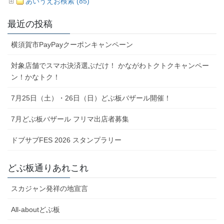
あいうえお検索 (85)
最近の投稿
横須賀市PayPayクーポンキャンペーン
対象店舗でスマホ決済選ぶだけ！ かながわトクトクキャンペー
ン！かなトク！
7月25日（土）・26日（日）どぶ板バザール開催！
7月どぶ板バザール フリマ出店者募集
ドブサブFES 2026 スタンプラリー
どぶ板通りあれこれ
スカジャン発祥の地宣言
All-aboutどぶ板