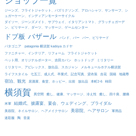
ショップ一覧
ジーンズ、フライトジャケット、パズリクソンズ、アロハシャツ、サンサーフ、シ
ュガーケーン、インディアンモーターサイクル
ダイソー、ジーンズメイト、サブウェイ、イタリアントマト、グラッチェガーデ
ン、ビリヤード、ダーツ、マッサージ、ゲームセンター
バザール
ドブ板
バンド、バー
バー、ビリヤード
パタゴニア patagonia 横須賀 kadoya カドヤ
ファニチャー、インテリア、リフォーム
フライトジャケット
ペット用、オリジナルポーター、吉田カバン
ホットドッグ
ミリタリー
ミリタリー、アビレックス、放出品、スカジャン
メルキュールホテル横須賀
ライフスタイル
七五三、成人式、卒業式、記念写真、貸衣装
吉花
国籍
地蔵尊
宿泊、観光
居酒屋、食堂、ホッピー、出前
放出品
本町2-6
柿田
横須賀
異空間
癒し、健康、マッサージ、冷え性
癒し、四十肩、腰痛
結婚式、披露宴、宴会、ウェディング、ブライダル
米軍
美容院、ヘアサロン
美容院、ネイルサロン、ヘアメイクサロン
軍用品
迷彩服
陶
音楽