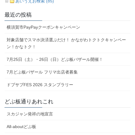
あいうえお検索 (85)
最近の投稿
横須賀市PayPayクーポンキャンペーン
対象店舗でスマホ決済選ぶだけ！ かながわトクトクキャンペー
ン！かなトク！
7月25日（土）・26日（日）どぶ板バザール開催！
7月どぶ板バザール フリマ出店者募集
ドブサブFES 2026 スタンプラリー
どぶ板通りあれこれ
スカジャン発祥の地宣言
All-aboutどぶ板