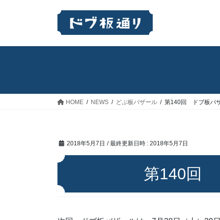
コ
ナ
ン
ビ
テ
ゲ
ン
ー
ツ
シ
へ
ョ
ス
ン
キ
に
ッ
移
HOME
NEWS
どぶ板バザール
第140回 ドブ板バ
プ
動
2018年5月7日
/ 最終更新日時 :
2018年5月7日
第140回