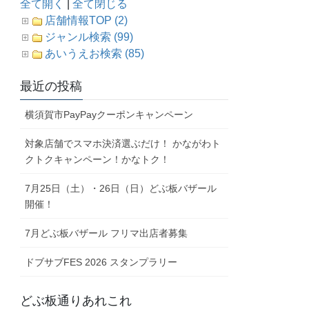
全て開く
|
全て閉じる
店舗情報TOP (2)
ジャンル検索 (99)
あいうえお検索 (85)
最近の投稿
横須賀市PayPayクーポンキャンペーン
対象店舗でスマホ決済選ぶだけ！ かながわト
クトクキャンペーン！かなトク！
7月25日（土）・26日（日）どぶ板バザール
開催！
7月どぶ板バザール フリマ出店者募集
ドブサブFES 2026 スタンプラリー
どぶ板通りあれこれ