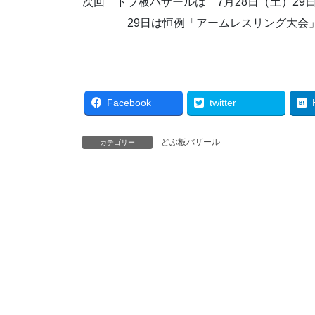
次回 ドブ板バザールは 7月28日（土）29
29日は恒例「アームレスリング大会
Facebook
twitter
どぶ板バザール
カテゴリー