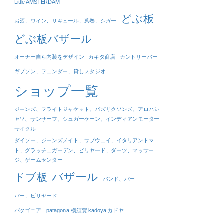
Little AMSTERDAM
どぶ板
お酒、ワイン、リキュール、葉巻、シガー
どぶ板バザール
オーナー自ら内装をデザイン
カキタ商店
カントリーバー
ギブソン、フェンダー、貸しスタジオ
ショップ一覧
ジーンズ、フライトジャケット、パズリクソンズ、アロハシ
ャツ、サンサーフ、シュガーケーン、インディアンモーター
サイクル
ダイソー、ジーンズメイト、サブウェイ、イタリアントマ
ト、グラッチェガーデン、ビリヤード、ダーツ、マッサー
ジ、ゲームセンター
バザール
ドブ板
バンド、バー
バー、ビリヤード
パタゴニア patagonia 横須賀 kadoya カドヤ