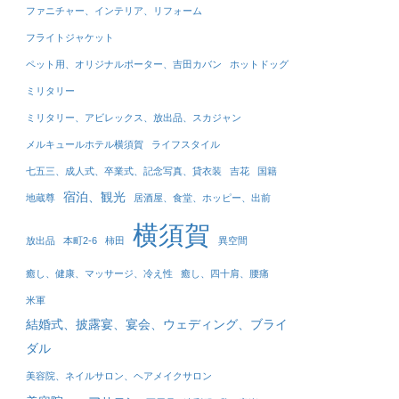
ファニチャー、インテリア、リフォーム
フライトジャケット
ペット用、オリジナルポーター、吉田カバン
ホットドッグ
ミリタリー
ミリタリー、アビレックス、放出品、スカジャン
メルキュールホテル横須賀
ライフスタイル
七五三、成人式、卒業式、記念写真、貸衣装
吉花
国籍
宿泊、観光
地蔵尊
居酒屋、食堂、ホッピー、出前
横須賀
放出品
本町2-6
柿田
異空間
癒し、健康、マッサージ、冷え性
癒し、四十肩、腰痛
米軍
結婚式、披露宴、宴会、ウェディング、ブライ
ダル
美容院、ネイルサロン、ヘアメイクサロン