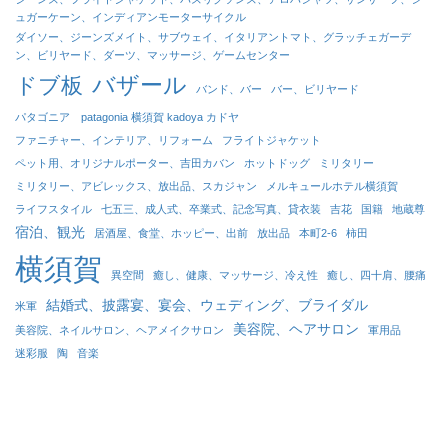
ュガーケーン、インディアンモーターサイクル
ダイソー、ジーンズメイト、サブウェイ、イタリアントマト、グラッチェガーデ
ン、ビリヤード、ダーツ、マッサージ、ゲームセンター
バザール
ドブ板
バンド、バー
バー、ビリヤード
パタゴニア patagonia 横須賀 kadoya カドヤ
ファニチャー、インテリア、リフォーム
フライトジャケット
ペット用、オリジナルポーター、吉田カバン
ホットドッグ
ミリタリー
ミリタリー、アビレックス、放出品、スカジャン
メルキュールホテル横須賀
ライフスタイル
七五三、成人式、卒業式、記念写真、貸衣装
吉花
国籍
地蔵尊
宿泊、観光
居酒屋、食堂、ホッピー、出前
放出品
本町2-6
柿田
横須賀
異空間
癒し、健康、マッサージ、冷え性
癒し、四十肩、腰痛
結婚式、披露宴、宴会、ウェディング、ブライダル
米軍
美容院、ヘアサロン
美容院、ネイルサロン、ヘアメイクサロン
軍用品
迷彩服
陶
音楽