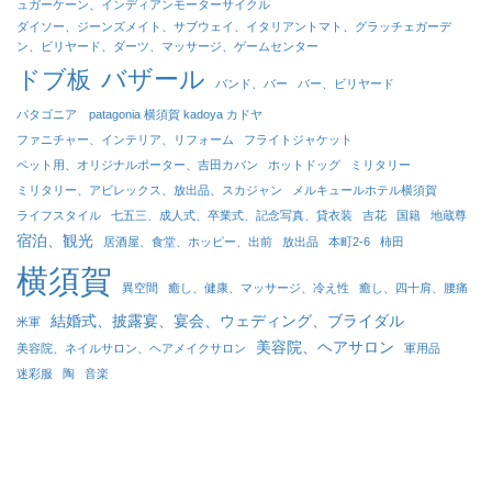
ュガーケーン、インディアンモーターサイクル
ダイソー、ジーンズメイト、サブウェイ、イタリアントマト、グラッチェガーデ
ン、ビリヤード、ダーツ、マッサージ、ゲームセンター
バザール
ドブ板
バンド、バー
バー、ビリヤード
パタゴニア patagonia 横須賀 kadoya カドヤ
ファニチャー、インテリア、リフォーム
フライトジャケット
ペット用、オリジナルポーター、吉田カバン
ホットドッグ
ミリタリー
ミリタリー、アビレックス、放出品、スカジャン
メルキュールホテル横須賀
ライフスタイル
七五三、成人式、卒業式、記念写真、貸衣装
吉花
国籍
地蔵尊
宿泊、観光
居酒屋、食堂、ホッピー、出前
放出品
本町2-6
柿田
横須賀
異空間
癒し、健康、マッサージ、冷え性
癒し、四十肩、腰痛
結婚式、披露宴、宴会、ウェディング、ブライダル
米軍
美容院、ヘアサロン
美容院、ネイルサロン、ヘアメイクサロン
軍用品
迷彩服
陶
音楽