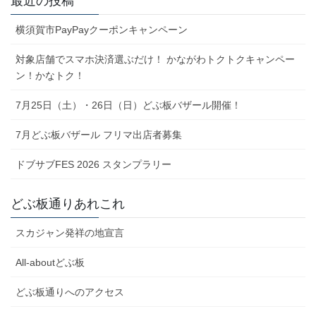
最近の投稿
横須賀市PayPayクーポンキャンペーン
対象店舗でスマホ決済選ぶだけ！ かながわトクトクキャンペー
ン！かなトク！
7月25日（土）・26日（日）どぶ板バザール開催！
7月どぶ板バザール フリマ出店者募集
ドブサブFES 2026 スタンプラリー
どぶ板通りあれこれ
スカジャン発祥の地宣言
All-aboutどぶ板
どぶ板通りへのアクセス