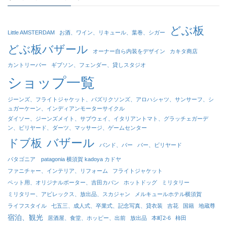
どぶ板
Little AMSTERDAM
お酒、ワイン、リキュール、葉巻、シガー
どぶ板バザール
オーナー自ら内装をデザイン
カキタ商店
カントリーバー
ギブソン、フェンダー、貸しスタジオ
ショップ一覧
ジーンズ、フライトジャケット、パズリクソンズ、アロハシャツ、サンサーフ、シ
ュガーケーン、インディアンモーターサイクル
ダイソー、ジーンズメイト、サブウェイ、イタリアントマト、グラッチェガーデ
ン、ビリヤード、ダーツ、マッサージ、ゲームセンター
バザール
ドブ板
バンド、バー
バー、ビリヤード
パタゴニア patagonia 横須賀 kadoya カドヤ
ファニチャー、インテリア、リフォーム
フライトジャケット
ペット用、オリジナルポーター、吉田カバン
ホットドッグ
ミリタリー
ミリタリー、アビレックス、放出品、スカジャン
メルキュールホテル横須賀
ライフスタイル
七五三、成人式、卒業式、記念写真、貸衣装
吉花
国籍
地蔵尊
宿泊、観光
居酒屋、食堂、ホッピー、出前
放出品
本町2-6
柿田