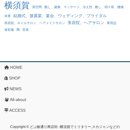
横須賀
異空間
癒し、健康、マッサージ、冷え性
癒し、四十肩、腰痛
結婚式、披露宴、宴会、ウェディング、ブライダル
米軍
美容院、ヘアサロン
美容院、ネイルサロン、ヘアメイクサロン
軍用品
迷彩服
陶
音楽
HOME
SHOP
NEWS
All-about
ACCESS
Copyright © どぶ板通り商店街 ‐横須賀でミリタリー,スカジャンなどの