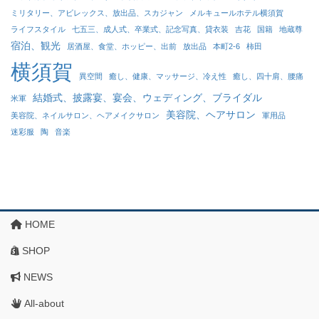
ミリタリー、アビレックス、放出品、スカジャン
メルキュールホテル横須賀
ライフスタイル
七五三、成人式、卒業式、記念写真、貸衣装
吉花
国籍
地蔵尊
宿泊、観光
居酒屋、食堂、ホッピー、出前
放出品
本町2-6
柿田
横須賀
異空間
癒し、健康、マッサージ、冷え性
癒し、四十肩、腰痛
結婚式、披露宴、宴会、ウェディング、ブライダル
米軍
美容院、ヘアサロン
美容院、ネイルサロン、ヘアメイクサロン
軍用品
迷彩服
陶
音楽
HOME
SHOP
NEWS
All-about