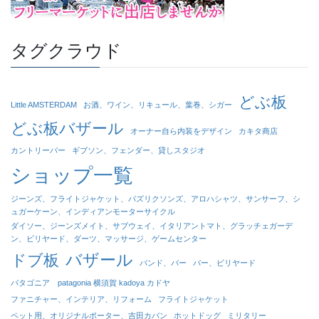
タグクラウド
どぶ板
Little AMSTERDAM
お酒、ワイン、リキュール、葉巻、シガー
どぶ板バザール
オーナー自ら内装をデザイン
カキタ商店
カントリーバー
ギブソン、フェンダー、貸しスタジオ
ショップ一覧
ジーンズ、フライトジャケット、パズリクソンズ、アロハシャツ、サンサーフ、シ
ュガーケーン、インディアンモーターサイクル
ダイソー、ジーンズメイト、サブウェイ、イタリアントマト、グラッチェガーデ
ン、ビリヤード、ダーツ、マッサージ、ゲームセンター
バザール
ドブ板
バンド、バー
バー、ビリヤード
パタゴニア patagonia 横須賀 kadoya カドヤ
ファニチャー、インテリア、リフォーム
フライトジャケット
ペット用、オリジナルポーター、吉田カバン
ホットドッグ
ミリタリー