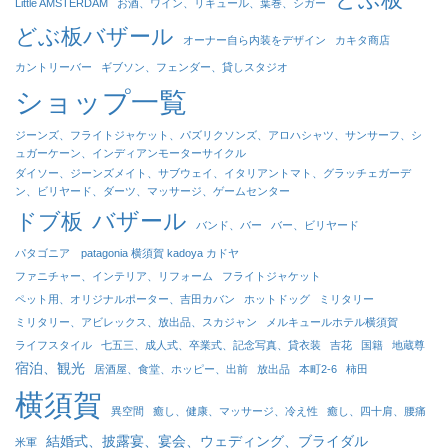
Little AMSTERDAM
お酒、ワイン、リキュール、葉巻、シガー
どぶ板バザール
オーナー自ら内装をデザイン
カキタ商店
カントリーバー
ギブソン、フェンダー、貸しスタジオ
ショップ一覧
ジーンズ、フライトジャケット、パズリクソンズ、アロハシャツ、サンサーフ、シ
ュガーケーン、インディアンモーターサイクル
ダイソー、ジーンズメイト、サブウェイ、イタリアントマト、グラッチェガーデ
ン、ビリヤード、ダーツ、マッサージ、ゲームセンター
バザール
ドブ板
バンド、バー
バー、ビリヤード
パタゴニア patagonia 横須賀 kadoya カドヤ
ファニチャー、インテリア、リフォーム
フライトジャケット
ペット用、オリジナルポーター、吉田カバン
ホットドッグ
ミリタリー
ミリタリー、アビレックス、放出品、スカジャン
メルキュールホテル横須賀
ライフスタイル
七五三、成人式、卒業式、記念写真、貸衣装
吉花
国籍
地蔵尊
宿泊、観光
居酒屋、食堂、ホッピー、出前
放出品
本町2-6
柿田
横須賀
異空間
癒し、健康、マッサージ、冷え性
癒し、四十肩、腰痛
結婚式、披露宴、宴会、ウェディング、ブライダル
米軍