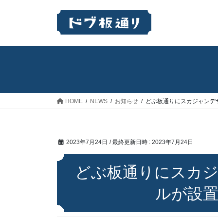
コ
ナ
ン
ビ
テ
ゲ
ン
ー
ツ
シ
へ
ョ
ス
ン
キ
に
ッ
移
HOME
NEWS
お知らせ
どぶ板通りにスカジャンデ
プ
動
2023年7月24日
/ 最終更新日時 :
2023年7月24日
どぶ板通りにスカ
ルが設