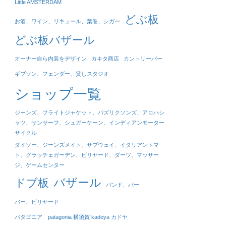
Little AMSTERDAM
どぶ板
お酒、ワイン、リキュール、葉巻、シガー
どぶ板バザール
オーナー自ら内装をデザイン
カキタ商店
カントリーバー
ギブソン、フェンダー、貸しスタジオ
ショップ一覧
ジーンズ、フライトジャケット、パズリクソンズ、アロハシ
ャツ、サンサーフ、シュガーケーン、インディアンモーター
サイクル
ダイソー、ジーンズメイト、サブウェイ、イタリアントマ
ト、グラッチェガーデン、ビリヤード、ダーツ、マッサー
ジ、ゲームセンター
バザール
ドブ板
バンド、バー
バー、ビリヤード
パタゴニア patagonia 横須賀 kadoya カドヤ