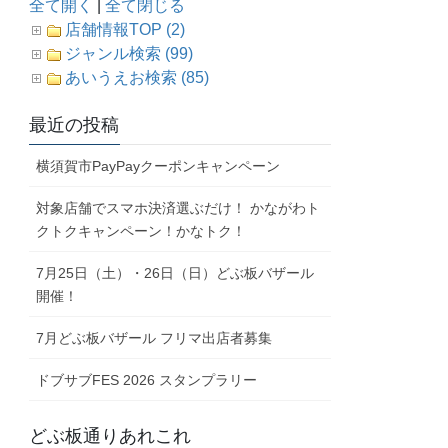
全て開く
|
全て閉じる
店舗情報TOP (2)
ジャンル検索 (99)
あいうえお検索 (85)
最近の投稿
横須賀市PayPayクーポンキャンペーン
対象店舗でスマホ決済選ぶだけ！ かながわト
クトクキャンペーン！かなトク！
7月25日（土）・26日（日）どぶ板バザール
開催！
7月どぶ板バザール フリマ出店者募集
ドブサブFES 2026 スタンプラリー
どぶ板通りあれこれ