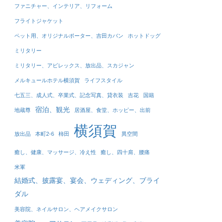
ファニチャー、インテリア、リフォーム
フライトジャケット
ペット用、オリジナルポーター、吉田カバン
ホットドッグ
ミリタリー
ミリタリー、アビレックス、放出品、スカジャン
メルキュールホテル横須賀
ライフスタイル
七五三、成人式、卒業式、記念写真、貸衣装
吉花
国籍
宿泊、観光
地蔵尊
居酒屋、食堂、ホッピー、出前
横須賀
放出品
本町2-6
柿田
異空間
癒し、健康、マッサージ、冷え性
癒し、四十肩、腰痛
米軍
結婚式、披露宴、宴会、ウェディング、ブライ
ダル
美容院、ネイルサロン、ヘアメイクサロン