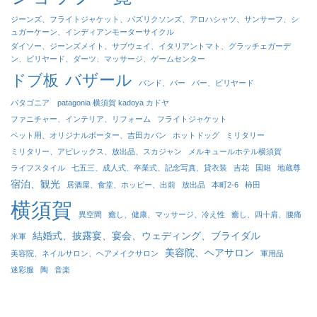
ジーンズ、フライトジャケット、パズリクソンズ、アロハシャツ、サンサーフ、シ
ュガーケーン、インディアンモーターサイクル
ダイソー、ジーンズメイト、サブウェイ、イタリアントマト、グラッチェガーデ
ン、ビリヤード、ダーツ、マッサージ、ゲームセンター
バザール
ドブ板
バンド、バー
バー、ビリヤード
パタゴニア patagonia 横須賀 kadoya カドヤ
ファニチャー、インテリア、リフォーム
フライトジャケット
ペット用、オリジナルポーター、吉田カバン
ホットドッグ
ミリタリー
ミリタリー、アビレックス、放出品、スカジャン
メルキュールホテル横須賀
ライフスタイル
七五三、成人式、卒業式、記念写真、貸衣装
吉花
国籍
地蔵尊
宿泊、観光
居酒屋、食堂、ホッピー、出前
放出品
本町2-6
柿田
横須賀
異空間
癒し、健康、マッサージ、冷え性
癒し、四十肩、腰痛
結婚式、披露宴、宴会、ウェディング、ブライダル
米軍
美容院、ヘアサロン
美容院、ネイルサロン、ヘアメイクサロン
軍用品
迷彩服
陶
音楽