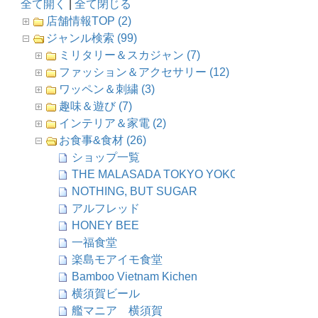
全て開く
|
全て閉じる
店舗情報TOP (2)
ジャンル検索 (99)
ミリタリー＆スカジャン (7)
ファッション＆アクセサリー (12)
ワッペン＆刺繍 (3)
趣味＆遊び (7)
インテリア＆家電 (2)
お食事&食材 (26)
ショップ一覧
THE MALASADA TOKYO YOKOSUKA
NOTHING, BUT SUGAR
アルフレッド
HONEY BEE
一福食堂
楽島モアイモ食堂
Bamboo Vietnam Kichen
横須賀ビール
艦マニア 横須賀