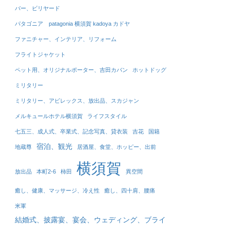
バー、ビリヤード
パタゴニア patagonia 横須賀 kadoya カドヤ
ファニチャー、インテリア、リフォーム
フライトジャケット
ペット用、オリジナルポーター、吉田カバン
ホットドッグ
ミリタリー
ミリタリー、アビレックス、放出品、スカジャン
メルキュールホテル横須賀
ライフスタイル
七五三、成人式、卒業式、記念写真、貸衣装
吉花
国籍
宿泊、観光
地蔵尊
居酒屋、食堂、ホッピー、出前
横須賀
放出品
本町2-6
柿田
異空間
癒し、健康、マッサージ、冷え性
癒し、四十肩、腰痛
米軍
結婚式、披露宴、宴会、ウェディング、ブライ