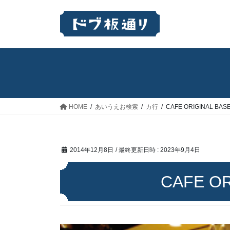
コ
ナ
ン
ビ
テ
ゲ
ン
ー
ツ
シ
へ
ョ
ス
ン
キ
に
ッ
移
HOME
あいうえお検索
カ行
CAFE ORIGINAL BAS
プ
動
2014年12月8日
/ 最終更新日時 :
2023年9月4日
CAFE OR