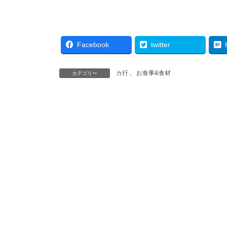
Facebook
twitter
カ行
、
お食事&食材
カテゴリー