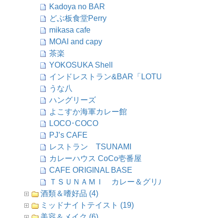
Kadoya no BAR
どぶ板食堂Perry
mikasa cafe
MOAI and capy
茶楽
YOKOSUKA Shell
インドレストラン&BAR「LOTUS」
うな八
ハングリーズ
よこすか海軍カレー館
LOCO･COCO
PJ’s CAFE
レストラン TSUNAMI
カレーハウス CoCo壱番屋
CAFE ORIGINAL BASE
ＴＳＵＮＡＭＩ カレー＆グリル店
酒類＆嗜好品 (4)
ミッドナイトテイスト (19)
美容＆メイク (6)