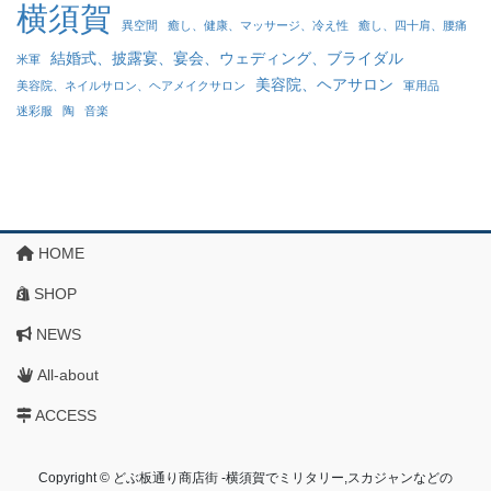
横須賀
異空間
癒し、健康、マッサージ、冷え性
癒し、四十肩、腰痛
結婚式、披露宴、宴会、ウェディング、ブライダル
米軍
美容院、ヘアサロン
美容院、ネイルサロン、ヘアメイクサロン
軍用品
迷彩服
陶
音楽
HOME
SHOP
NEWS
All-about
ACCESS
Copyright © どぶ板通り商店街 ‐横須賀でミリタリー,スカジャンなどの