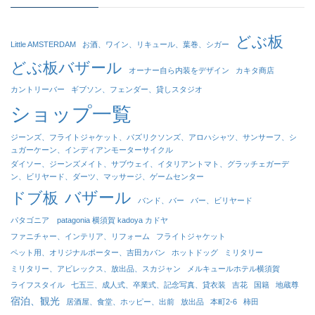
どぶ板
Little AMSTERDAM
お酒、ワイン、リキュール、葉巻、シガー
どぶ板バザール
オーナー自ら内装をデザイン
カキタ商店
カントリーバー
ギブソン、フェンダー、貸しスタジオ
ショップ一覧
ジーンズ、フライトジャケット、パズリクソンズ、アロハシャツ、サンサーフ、シ
ュガーケーン、インディアンモーターサイクル
ダイソー、ジーンズメイト、サブウェイ、イタリアントマト、グラッチェガーデ
ン、ビリヤード、ダーツ、マッサージ、ゲームセンター
バザール
ドブ板
バンド、バー
バー、ビリヤード
パタゴニア patagonia 横須賀 kadoya カドヤ
ファニチャー、インテリア、リフォーム
フライトジャケット
ペット用、オリジナルポーター、吉田カバン
ホットドッグ
ミリタリー
ミリタリー、アビレックス、放出品、スカジャン
メルキュールホテル横須賀
ライフスタイル
七五三、成人式、卒業式、記念写真、貸衣装
吉花
国籍
地蔵尊
宿泊、観光
居酒屋、食堂、ホッピー、出前
放出品
本町2-6
柿田