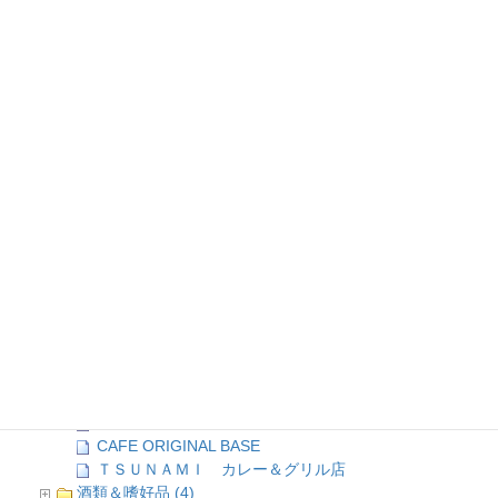
一福食堂
楽島モアイモ食堂
Bamboo Vietnam Kichen
横須賀ビール
艦マニア 横須賀
Kadoya no BAR
どぶ板食堂Perry
mikasa cafe
MOAI and capy
茶楽
YOKOSUKA Shell
インドレストラン&BAR「LOTUS」
うな八
ハングリーズ
よこすか海軍カレー館
LOCO･COCO
PJ’s CAFE
レストラン TSUNAMI
カレーハウス CoCo壱番屋
CAFE ORIGINAL BASE
ＴＳＵＮＡＭＩ カレー＆グリル店
酒類＆嗜好品 (4)