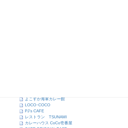
アルフレッド
HONEY BEE
一福食堂
楽島モアイモ食堂
Bamboo Vietnam Kichen
横須賀ビール
艦マニア 横須賀
Kadoya no BAR
どぶ板食堂Perry
mikasa cafe
MOAI and capy
茶楽
YOKOSUKA Shell
インドレストラン&BAR「LOTUS」
うな八
ハングリーズ
よこすか海軍カレー館
LOCO･COCO
PJ’s CAFE
レストラン TSUNAMI
カレーハウス CoCo壱番屋