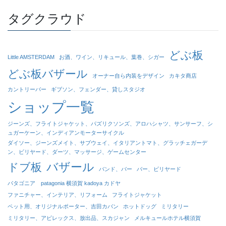
タグクラウド
どぶ板
Little AMSTERDAM
お酒、ワイン、リキュール、葉巻、シガー
どぶ板バザール
オーナー自ら内装をデザイン
カキタ商店
カントリーバー
ギブソン、フェンダー、貸しスタジオ
ショップ一覧
ジーンズ、フライトジャケット、パズリクソンズ、アロハシャツ、サンサーフ、シ
ュガーケーン、インディアンモーターサイクル
ダイソー、ジーンズメイト、サブウェイ、イタリアントマト、グラッチェガーデ
ン、ビリヤード、ダーツ、マッサージ、ゲームセンター
バザール
ドブ板
バンド、バー
バー、ビリヤード
パタゴニア patagonia 横須賀 kadoya カドヤ
ファニチャー、インテリア、リフォーム
フライトジャケット
ペット用、オリジナルポーター、吉田カバン
ホットドッグ
ミリタリー
ミリタリー、アビレックス、放出品、スカジャン
メルキュールホテル横須賀