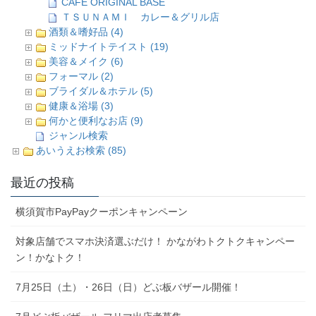
CAFE ORIGINAL BASE
ＴＳＵＮＡＭＩ カレー＆グリル店
酒類＆嗜好品 (4)
ミッドナイトテイスト (19)
美容＆メイク (6)
フォーマル (2)
ブライダル＆ホテル (5)
健康＆浴場 (3)
何かと便利なお店 (9)
ジャンル検索
あいうえお検索 (85)
最近の投稿
横須賀市PayPayクーポンキャンペーン
対象店舗でスマホ決済選ぶだけ！ かながわトクトクキャンペー
ン！かなトク！
7月25日（土）・26日（日）どぶ板バザール開催！