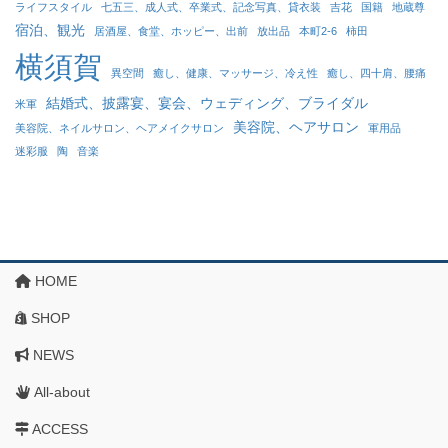
ライフスタイル
七五三、成人式、卒業式、記念写真、貸衣装
吉花
国籍
地蔵尊
宿泊、観光
居酒屋、食堂、ホッピー、出前
放出品
本町2-6
柿田
横須賀
異空間
癒し、健康、マッサージ、冷え性
癒し、四十肩、腰痛
結婚式、披露宴、宴会、ウェディング、ブライダル
米軍
美容院、ヘアサロン
美容院、ネイルサロン、ヘアメイクサロン
軍用品
迷彩服
陶
音楽
HOME
SHOP
NEWS
All-about
ACCESS