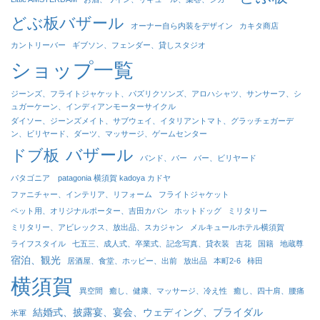
どぶ板バザール
オーナー自ら内装をデザイン
カキタ商店
カントリーバー
ギブソン、フェンダー、貸しスタジオ
ショップ一覧
ジーンズ、フライトジャケット、パズリクソンズ、アロハシャツ、サンサーフ、シ
ュガーケーン、インディアンモーターサイクル
ダイソー、ジーンズメイト、サブウェイ、イタリアントマト、グラッチェガーデ
ン、ビリヤード、ダーツ、マッサージ、ゲームセンター
バザール
ドブ板
バンド、バー
バー、ビリヤード
パタゴニア patagonia 横須賀 kadoya カドヤ
ファニチャー、インテリア、リフォーム
フライトジャケット
ペット用、オリジナルポーター、吉田カバン
ホットドッグ
ミリタリー
ミリタリー、アビレックス、放出品、スカジャン
メルキュールホテル横須賀
ライフスタイル
七五三、成人式、卒業式、記念写真、貸衣装
吉花
国籍
地蔵尊
宿泊、観光
居酒屋、食堂、ホッピー、出前
放出品
本町2-6
柿田
横須賀
異空間
癒し、健康、マッサージ、冷え性
癒し、四十肩、腰痛
結婚式、披露宴、宴会、ウェディング、ブライダル
米軍