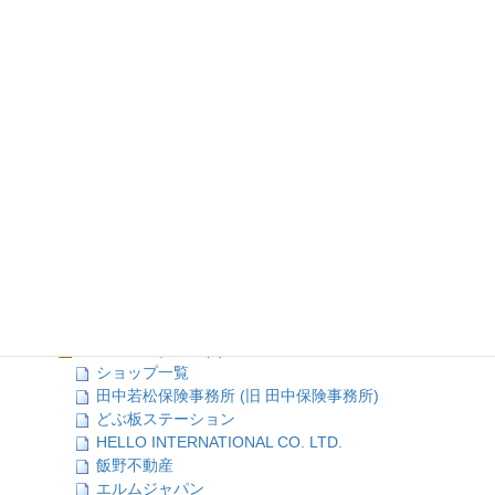
全て開く
|
全て閉じる
店舗情報TOP (2)
ジャンル検索 (99)
ミリタリー＆スカジャン (7)
ファッション＆アクセサリー (12)
ワッペン＆刺繍 (3)
趣味＆遊び (7)
インテリア＆家電 (2)
お食事&食材 (26)
酒類＆嗜好品 (4)
ミッドナイトテイスト (19)
美容＆メイク (6)
フォーマル (2)
ブライダル＆ホテル (5)
健康＆浴場 (3)
何かと便利なお店 (9)
ショップ一覧
田中若松保険事務所 (旧 田中保険事務所)
どぶ板ステーション
HELLO INTERNATIONAL CO. LTD.
飯野不動産
エルムジャパン