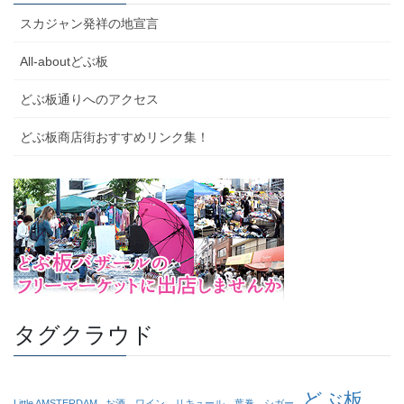
スカジャン発祥の地宣言
All-aboutどぶ板
どぶ板通りへのアクセス
どぶ板商店街おすすめリンク集！
タグクラウド
どぶ板
Little AMSTERDAM
お酒、ワイン、リキュール、葉巻、シガー