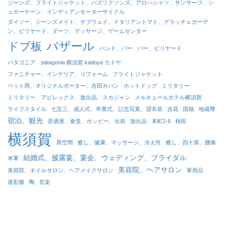
ジーンズ、フライトジャケット、パズリクソンズ、アロハシャツ、サンサーフ、シ
ュガーケーン、インディアンモーターサイクル
ダイソー、ジーンズメイト、サブウェイ、イタリアントマト、グラッチェガーデ
ン、ビリヤード、ダーツ、マッサージ、ゲームセンター
バザール
ドブ板
バンド、バー
バー、ビリヤード
パタゴニア patagonia 横須賀 kadoya カドヤ
ファニチャー、インテリア、リフォーム
フライトジャケット
ペット用、オリジナルポーター、吉田カバン
ホットドッグ
ミリタリー
ミリタリー、アビレックス、放出品、スカジャン
メルキュールホテル横須賀
ライフスタイル
七五三、成人式、卒業式、記念写真、貸衣装
吉花
国籍
地蔵尊
宿泊、観光
居酒屋、食堂、ホッピー、出前
放出品
本町2-6
柿田
横須賀
異空間
癒し、健康、マッサージ、冷え性
癒し、四十肩、腰痛
結婚式、披露宴、宴会、ウェディング、ブライダル
米軍
美容院、ヘアサロン
美容院、ネイルサロン、ヘアメイクサロン
軍用品
迷彩服
陶
音楽