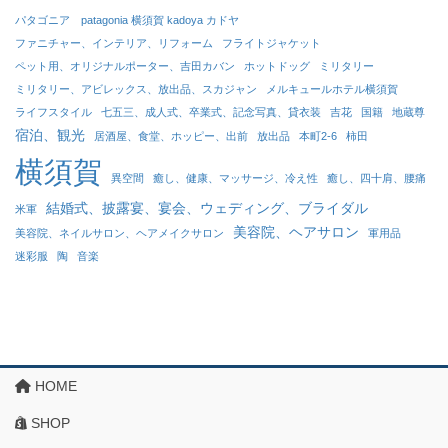
パタゴニア patagonia 横須賀 kadoya カドヤ
ファニチャー、インテリア、リフォーム
フライトジャケット
ペット用、オリジナルポーター、吉田カバン
ホットドッグ
ミリタリー
ミリタリー、アビレックス、放出品、スカジャン
メルキュールホテル横須賀
ライフスタイル
七五三、成人式、卒業式、記念写真、貸衣装
吉花
国籍
地蔵尊
宿泊、観光
居酒屋、食堂、ホッピー、出前
放出品
本町2-6
柿田
横須賀
異空間
癒し、健康、マッサージ、冷え性
癒し、四十肩、腰痛
結婚式、披露宴、宴会、ウェディング、ブライダル
米軍
美容院、ヘアサロン
美容院、ネイルサロン、ヘアメイクサロン
軍用品
迷彩服
陶
音楽
HOME
SHOP