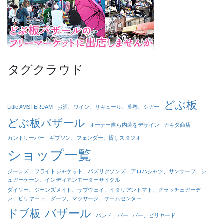
タグクラウド
どぶ板
Little AMSTERDAM
お酒、ワイン、リキュール、葉巻、シガー
どぶ板バザール
オーナー自ら内装をデザイン
カキタ商店
カントリーバー
ギブソン、フェンダー、貸しスタジオ
ショップ一覧
ジーンズ、フライトジャケット、パズリクソンズ、アロハシャツ、サンサーフ、シ
ュガーケーン、インディアンモーターサイクル
ダイソー、ジーンズメイト、サブウェイ、イタリアントマト、グラッチェガーデ
ン、ビリヤード、ダーツ、マッサージ、ゲームセンター
バザール
ドブ板
バンド、バー
バー、ビリヤード