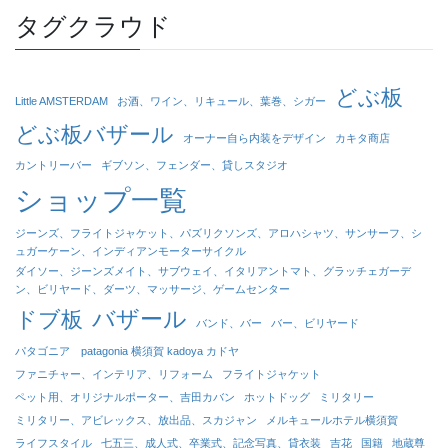
タグクラウド
どぶ板
Little AMSTERDAM
お酒、ワイン、リキュール、葉巻、シガー
どぶ板バザール
オーナー自ら内装をデザイン
カキタ商店
カントリーバー
ギブソン、フェンダー、貸しスタジオ
ショップ一覧
ジーンズ、フライトジャケット、パズリクソンズ、アロハシャツ、サンサーフ、シ
ュガーケーン、インディアンモーターサイクル
ダイソー、ジーンズメイト、サブウェイ、イタリアントマト、グラッチェガーデ
ン、ビリヤード、ダーツ、マッサージ、ゲームセンター
バザール
ドブ板
バンド、バー
バー、ビリヤード
パタゴニア patagonia 横須賀 kadoya カドヤ
ファニチャー、インテリア、リフォーム
フライトジャケット
ペット用、オリジナルポーター、吉田カバン
ホットドッグ
ミリタリー
ミリタリー、アビレックス、放出品、スカジャン
メルキュールホテル横須賀
ライフスタイル
七五三、成人式、卒業式、記念写真、貸衣装
吉花
国籍
地蔵尊