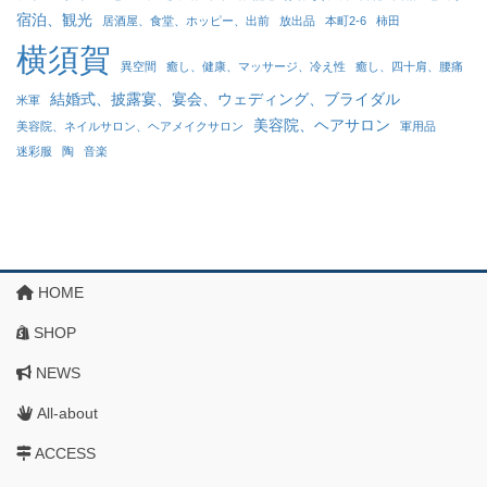
宿泊、観光
居酒屋、食堂、ホッピー、出前
放出品
本町2-6
柿田
横須賀
異空間
癒し、健康、マッサージ、冷え性
癒し、四十肩、腰痛
結婚式、披露宴、宴会、ウェディング、ブライダル
米軍
美容院、ヘアサロン
美容院、ネイルサロン、ヘアメイクサロン
軍用品
迷彩服
陶
音楽
HOME
SHOP
NEWS
All-about
ACCESS