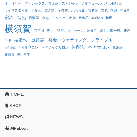
ミリタリー、アビレックス、放出品、スカジャン
メルキュールホテル横須賀
ライフスタイル
七五三、成人式、卒業式、記念写真、貸衣装
吉花
国籍
地蔵尊
宿泊、観光
居酒屋、食堂、ホッピー、出前
放出品
本町2-6
柿田
横須賀
異空間
癒し、健康、マッサージ、冷え性
癒し、四十肩、腰痛
結婚式、披露宴、宴会、ウェディング、ブライダル
米軍
美容院、ヘアサロン
美容院、ネイルサロン、ヘアメイクサロン
軍用品
迷彩服
陶
音楽
HOME
SHOP
NEWS
All-about