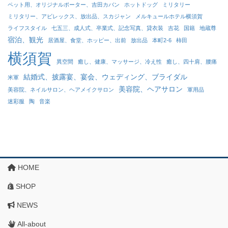
ペット用、オリジナルポーター、吉田カバン
ホットドッグ
ミリタリー
ミリタリー、アビレックス、放出品、スカジャン
メルキュールホテル横須賀
ライフスタイル
七五三、成人式、卒業式、記念写真、貸衣装
吉花
国籍
地蔵尊
宿泊、観光
居酒屋、食堂、ホッピー、出前
放出品
本町2-6
柿田
横須賀
異空間
癒し、健康、マッサージ、冷え性
癒し、四十肩、腰痛
結婚式、披露宴、宴会、ウェディング、ブライダル
米軍
美容院、ヘアサロン
美容院、ネイルサロン、ヘアメイクサロン
軍用品
迷彩服
陶
音楽
HOME
SHOP
NEWS
All-about