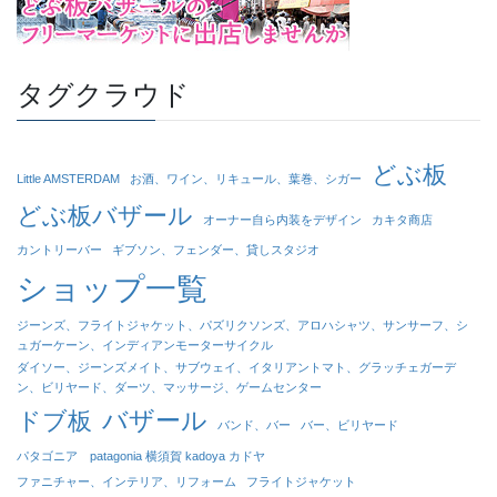
タグクラウド
どぶ板
Little AMSTERDAM
お酒、ワイン、リキュール、葉巻、シガー
どぶ板バザール
オーナー自ら内装をデザイン
カキタ商店
カントリーバー
ギブソン、フェンダー、貸しスタジオ
ショップ一覧
ジーンズ、フライトジャケット、パズリクソンズ、アロハシャツ、サンサーフ、シ
ュガーケーン、インディアンモーターサイクル
ダイソー、ジーンズメイト、サブウェイ、イタリアントマト、グラッチェガーデ
ン、ビリヤード、ダーツ、マッサージ、ゲームセンター
バザール
ドブ板
バンド、バー
バー、ビリヤード
パタゴニア patagonia 横須賀 kadoya カドヤ
ファニチャー、インテリア、リフォーム
フライトジャケット