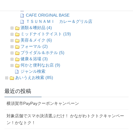
レストラン TSUNAMI
カレーハウス CoCo壱番屋
CAFE ORIGINAL BASE
ＴＳＵＮＡＭＩ カレー＆グリル店
酒類＆嗜好品 (4)
ミッドナイトテイスト (19)
美容＆メイク (6)
フォーマル (2)
ブライダル＆ホテル (5)
健康＆浴場 (3)
何かと便利なお店 (9)
ジャンル検索
あいうえお検索 (85)
最近の投稿
横須賀市PayPayクーポンキャンペーン
対象店舗でスマホ決済選ぶだけ！ かながわトクトクキャンペー
ン！かなトク！