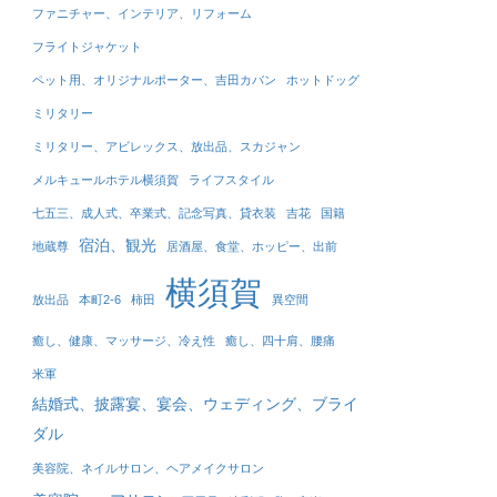
ファニチャー、インテリア、リフォーム
フライトジャケット
ペット用、オリジナルポーター、吉田カバン
ホットドッグ
ミリタリー
ミリタリー、アビレックス、放出品、スカジャン
メルキュールホテル横須賀
ライフスタイル
七五三、成人式、卒業式、記念写真、貸衣装
吉花
国籍
宿泊、観光
地蔵尊
居酒屋、食堂、ホッピー、出前
横須賀
放出品
本町2-6
柿田
異空間
癒し、健康、マッサージ、冷え性
癒し、四十肩、腰痛
米軍
結婚式、披露宴、宴会、ウェディング、ブライ
ダル
美容院、ネイルサロン、ヘアメイクサロン