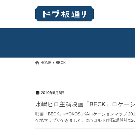
コ
ナ
ン
ビ
テ
ゲ
ン
ー
ツ
シ
へ
ョ
ス
ン
キ
に
ッ
移
HOME
BECK
プ
動
2010年8月6日
水嶋ヒロ主演映画「BECK」ロケー
映画「BECK」×YOKOSUKAロケーションマップ 
ケ地マップができました。©ハロルド作石/講談社©20