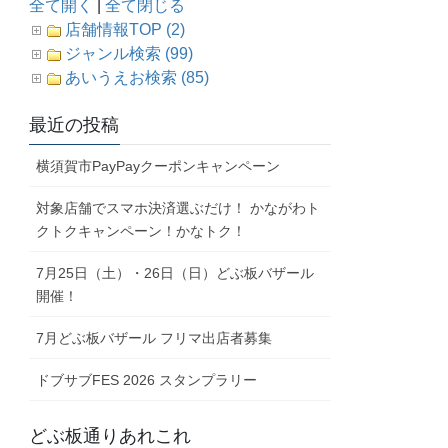
全て開く
|
全て閉じる
店舗情報TOP (2)
ジャンル検索 (99)
あいうえお検索 (85)
最近の投稿
横須賀市PayPayクーポンキャンペーン
対象店舗でスマホ決済選ぶだけ！ かながわト
クトクキャンペーン！かなトク！
7月25日（土）・26日（日）どぶ板バザール
開催！
7月どぶ板バザール フリマ出店者募集
ドブサブFES 2026 スタンプラリー
どぶ板通りあれこれ