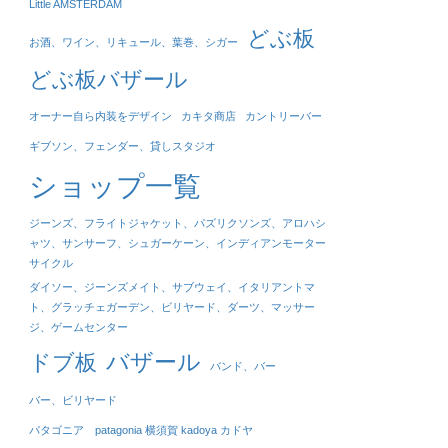
Little AMSTERDAM
どぶ板
お酒、ワイン、リキュール、葉巻、シガー
どぶ板バザール
オーナー自ら内装をデザイン
カキタ商店
カントリーバー
ギブソン、フェンダー、貸しスタジオ
ショップ一覧
ジーンズ、フライトジャケット、パズリクソンズ、アロハシ
ャツ、サンサーフ、シュガーケーン、インディアンモーター
サイクル
ダイソー、ジーンズメイト、サブウェイ、イタリアントマ
ト、グラッチェガーデン、ビリヤード、ダーツ、マッサー
ジ、ゲームセンター
バザール
ドブ板
バンド、バー
バー、ビリヤード
パタゴニア patagonia 横須賀 kadoya カドヤ