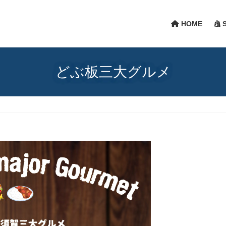
HOME
S
どぶ板三大グルメ