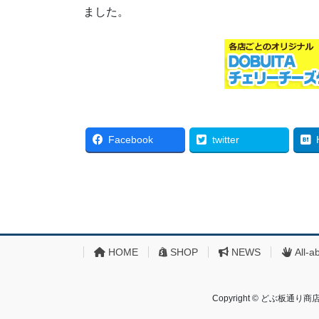
ました。
Facebook
twitter
HOME
SHOP
NEWS
All-a
Copyright © どぶ板通