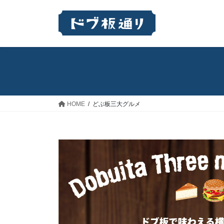
コ
ナ
ン
ビ
テ
ゲ
ン
ー
ツ
シ
へ
ョ
ス
ン
キ
に
ッ
移
HOME
どぶ板三大グルメ
プ
動