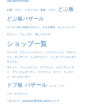
Little AMSTERDAM
どぶ板
お酒、ワイン、リキュール、葉巻、シガー
どぶ板バザール
オーナー自ら内装をデザイン
カキタ商店
カントリーバー
ギブソン、フェンダー、貸しスタジオ
ショップ一覧
ジーンズ、フライトジャケット、パズリクソンズ、アロハシ
ャツ、サンサーフ、シュガーケーン、インディアンモーター
サイクル
ダイソー、ジーンズメイト、サブウェイ、イタリアントマ
ト、グラッチェガーデン、ビリヤード、ダーツ、マッサー
ジ、ゲームセンター
バザール
ドブ板
バンド、バー
バー、ビリヤード
パタゴニア patagonia 横須賀 kadoya カドヤ