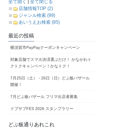
全て開く
|
全て閉じる
店舗情報TOP (2)
ジャンル検索 (99)
あいうえお検索 (85)
最近の投稿
横須賀市PayPayクーポンキャンペーン
対象店舗でスマホ決済選ぶだけ！ かながわト
クトクキャンペーン！かなトク！
7月25日（土）・26日（日）どぶ板バザール
開催！
7月どぶ板バザール フリマ出店者募集
ドブサブFES 2026 スタンプラリー
どぶ板通りあれこれ