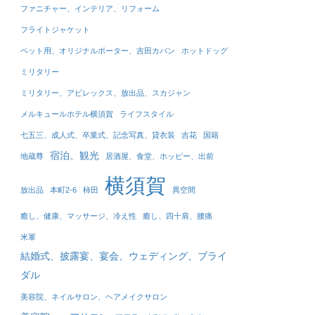
ファニチャー、インテリア、リフォーム
フライトジャケット
ペット用、オリジナルポーター、吉田カバン
ホットドッグ
ミリタリー
ミリタリー、アビレックス、放出品、スカジャン
メルキュールホテル横須賀
ライフスタイル
七五三、成人式、卒業式、記念写真、貸衣装
吉花
国籍
宿泊、観光
地蔵尊
居酒屋、食堂、ホッピー、出前
横須賀
放出品
本町2-6
柿田
異空間
癒し、健康、マッサージ、冷え性
癒し、四十肩、腰痛
米軍
結婚式、披露宴、宴会、ウェディング、ブライ
ダル
美容院、ネイルサロン、ヘアメイクサロン