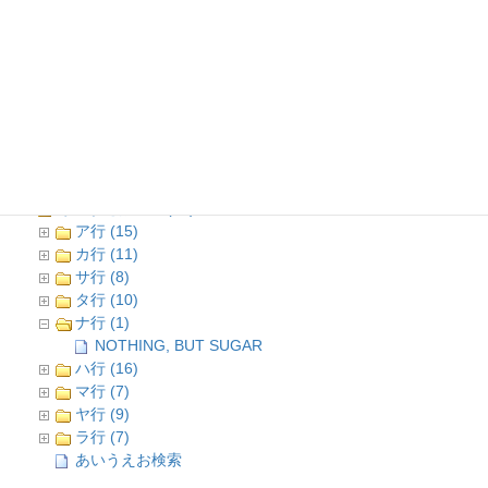
どぶ板通り店舗情報メニュー
全て開く
|
全て閉じる
店舗情報TOP (2)
ジャンル検索 (99)
あいうえお検索 (85)
ア行 (15)
カ行 (11)
サ行 (8)
タ行 (10)
ナ行 (1)
NOTHING, BUT SUGAR
ハ行 (16)
マ行 (7)
ヤ行 (9)
ラ行 (7)
あいうえお検索