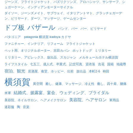
ジーンズ、フライトジャケット、パズリクソンズ、アロハシャツ、サンサーフ、シ
ュガーケーン、インディアンモーターサイクル
ダイソー、ジーンズメイト、サブウェイ、イタリアントマト、グラッチェガーデ
ン、ビリヤード、ダーツ、マッサージ、ゲームセンター
バザール
ドブ板
バンド、バー
バー、ビリヤード
パタゴニア patagonia 横須賀 kadoya カドヤ
ファニチャー、インテリア、リフォーム
フライトジャケット
ペット用、オリジナルポーター、吉田カバン
ホットドッグ
ミリタリー
ミリタリー、アビレックス、放出品、スカジャン
メルキュールホテル横須賀
ライフスタイル
七五三、成人式、卒業式、記念写真、貸衣装
吉花
国籍
地蔵尊
宿泊、観光
居酒屋、食堂、ホッピー、出前
放出品
本町2-6
柿田
横須賀
異空間
癒し、健康、マッサージ、冷え性
癒し、四十肩、腰痛
結婚式、披露宴、宴会、ウェディング、ブライダル
米軍
美容院、ヘアサロン
美容院、ネイルサロン、ヘアメイクサロン
軍用品
迷彩服
陶
音楽