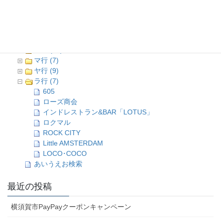
カ行 (11)
サ行 (8)
タ行 (10)
ナ行 (1)
ハ行 (16)
マ行 (7)
ヤ行 (9)
ラ行 (7)
605
ローズ商会
インドレストラン&BAR「LOTUS」
ロクマル
ROCK CITY
Little AMSTERDAM
LOCO･COCO
あいうえお検索
最近の投稿
横須賀市PayPayクーポンキャンペーン