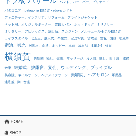
バザール
ドブ板
バンド、バー
バー、ビリヤード
パタゴニア patagonia 横須賀 kadoya カドヤ
ファニチャー、インテリア、リフォーム
フライトジャケット
ペット用、オリジナルポーター、吉田カバン
ホットドッグ
ミリタリー
ミリタリー、アビレックス、放出品、スカジャン
メルキュールホテル横須賀
ライフスタイル
七五三、成人式、卒業式、記念写真、貸衣装
吉花
国籍
地蔵尊
宿泊、観光
居酒屋、食堂、ホッピー、出前
放出品
本町2-6
柿田
横須賀
異空間
癒し、健康、マッサージ、冷え性
癒し、四十肩、腰痛
結婚式、披露宴、宴会、ウェディング、ブライダル
米軍
美容院、ヘアサロン
美容院、ネイルサロン、ヘアメイクサロン
軍用品
迷彩服
陶
音楽
HOME
SHOP