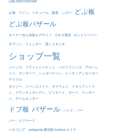
Little AMSTERDAM
どぶ板
お酒、ワイン、リキュール、葉巻、シガー
どぶ板バザール
オーナー自ら内装をデザイン
カキタ商店
カントリーバー
ギブソン、フェンダー、貸しスタジオ
ショップ一覧
ジーンズ、フライトジャケット、パズリクソンズ、アロハシ
ャツ、サンサーフ、シュガーケーン、インディアンモーター
サイクル
ダイソー、ジーンズメイト、サブウェイ、イタリアントマ
ト、グラッチェガーデン、ビリヤード、ダーツ、マッサー
ジ、ゲームセンター
バザール
ドブ板
バンド、バー
バー、ビリヤード
パタゴニア patagonia 横須賀 kadoya カドヤ