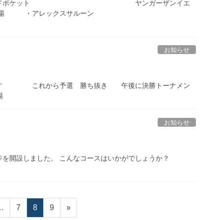
カベイサイドポケット ヤンガーザンイエ
 ・アレックスサルーン
お知らせ
す これから予選 勝ち抜き 午後に決勝トーナメン
場
お知らせ
ジを開設しました。 こんなコースはいかがでしょうか？
固
固
固
…
7
8
9
»
定
定
定