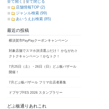
全て開く
|
全て閉じる
店舗情報TOP (2)
ジャンル検索 (99)
あいうえお検索 (85)
最近の投稿
横須賀市PayPayクーポンキャンペーン
対象店舗でスマホ決済選ぶだけ！ かながわト
クトクキャンペーン！かなトク！
7月25日（土）・26日（日）どぶ板バザール
開催！
7月どぶ板バザール フリマ出店者募集
ドブサブFES 2026 スタンプラリー
どぶ板通りあれこれ