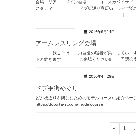
会場エリア メイン会場 ヨコス
スタディ ドブ板通り商店街 ライブ会場
[…]
2016年8月14日
アームレスリング会場
我こそは・・力自慢の猛者が集まっていま
トと続きます ご来場ください‼ 予選会
2016年4月28日
ドブ板街めぐり
どぶ板通りを楽しむためのモデルコースの紹介ペー
https://dobuita-st.com/modelcourse
投
固
«
1
定