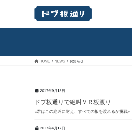
コ
ナ
ン
ビ
テ
ゲ
ン
ー
ツ
シ
へ
ョ
ス
ン
キ
に
ッ
移
HOME
NEWS
お知らせ
プ
動
2017年9月18日
ドブ板通りで絶叫ＶＲ板渡り
«君はこの絶叫に耐え、すべての板を渡れるか挑戦»
2017年4月17日