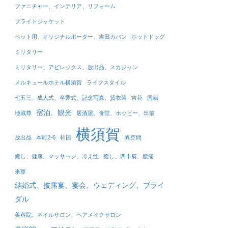
ファニチャー、インテリア、リフォーム
フライトジャケット
ペット用、オリジナルポーター、吉田カバン
ホットドッグ
ミリタリー
ミリタリー、アビレックス、放出品、スカジャン
メルキュールホテル横須賀
ライフスタイル
七五三、成人式、卒業式、記念写真、貸衣装
吉花
国籍
宿泊、観光
地蔵尊
居酒屋、食堂、ホッピー、出前
横須賀
放出品
本町2-6
柿田
異空間
癒し、健康、マッサージ、冷え性
癒し、四十肩、腰痛
米軍
結婚式、披露宴、宴会、ウェディング、ブライ
ダル
美容院、ネイルサロン、ヘアメイクサロン