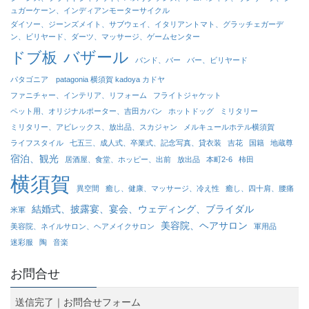
ュガーケーン、インディアンモーターサイクル
ダイソー、ジーンズメイト、サブウェイ、イタリアントマト、グラッチェガーデ
ン、ビリヤード、ダーツ、マッサージ、ゲームセンター
バザール
ドブ板
バンド、バー
バー、ビリヤード
パタゴニア patagonia 横須賀 kadoya カドヤ
ファニチャー、インテリア、リフォーム
フライトジャケット
ペット用、オリジナルポーター、吉田カバン
ホットドッグ
ミリタリー
ミリタリー、アビレックス、放出品、スカジャン
メルキュールホテル横須賀
ライフスタイル
七五三、成人式、卒業式、記念写真、貸衣装
吉花
国籍
地蔵尊
宿泊、観光
居酒屋、食堂、ホッピー、出前
放出品
本町2-6
柿田
横須賀
異空間
癒し、健康、マッサージ、冷え性
癒し、四十肩、腰痛
結婚式、披露宴、宴会、ウェディング、ブライダル
米軍
美容院、ヘアサロン
美容院、ネイルサロン、ヘアメイクサロン
軍用品
迷彩服
陶
音楽
お問合せ
送信完了｜お問合せフォーム