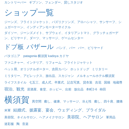
カントリーバー
ギブソン、フェンダー、貸しスタジオ
ショップ一覧
ジーンズ、フライトジャケット、パズリクソンズ、アロハシャツ、サンサーフ、シ
ュガーケーン、インディアンモーターサイクル
ダイソー、ジーンズメイト、サブウェイ、イタリアントマト、グラッチェガーデ
ン、ビリヤード、ダーツ、マッサージ、ゲームセンター
バザール
ドブ板
バンド、バー
バー、ビリヤード
パタゴニア patagonia 横須賀 kadoya カドヤ
ファニチャー、インテリア、リフォーム
フライトジャケット
ペット用、オリジナルポーター、吉田カバン
ホットドッグ
ミリタリー
ミリタリー、アビレックス、放出品、スカジャン
メルキュールホテル横須賀
ライフスタイル
七五三、成人式、卒業式、記念写真、貸衣装
吉花
国籍
地蔵尊
宿泊、観光
居酒屋、食堂、ホッピー、出前
放出品
本町2-6
柿田
横須賀
異空間
癒し、健康、マッサージ、冷え性
癒し、四十肩、腰痛
結婚式、披露宴、宴会、ウェディング、ブライダル
米軍
美容院、ヘアサロン
美容院、ネイルサロン、ヘアメイクサロン
軍用品
迷彩服
陶
音楽