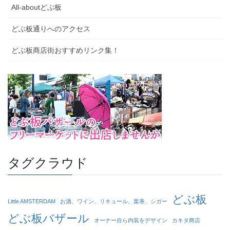
All-aboutどぶ板
どぶ板通りへのアクセス
どぶ板商店街おすすめリンク集！
タグクラウド
どぶ板
Little AMSTERDAM
お酒、ワイン、リキュール、葉巻、シガー
どぶ板バザール
オーナー自ら内装をデザイン
カキタ商店