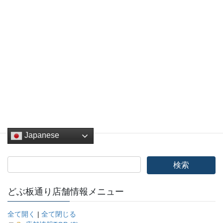
Facebook
twitter
Hatena
LINE
Pocket
Copy
おすすめアイテム
、
フォトコンテスト
、
カテゴリー
どぶ板バザール
、
その他
、
イベント
Japanese
どぶ板通り店舗情報メニュー
全て開く
|
全て閉じる