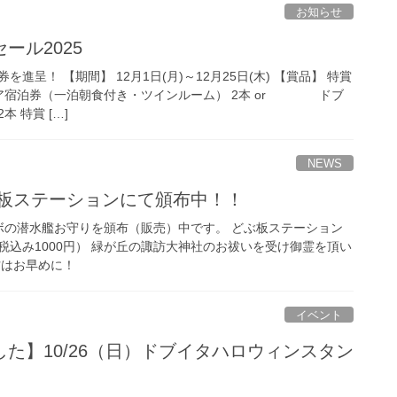
お知らせ
ール2025
進呈！ 【期間】 12月1日(月)～12月25日(木) 【賞品】 特賞
ア宿泊券（一泊朝食付き・ツインルーム） 2本 or ドブ
 特賞 […]
NEWS
ぶ板ステーションにて頒布中！！
ボの潜水艦お守りを頒布（販売）中です。 どぶ板ステーション
税込み1000円） 緑が丘の諏訪大神社のお祓いを受け御霊を頂い
方はお早めに！
イベント
た】10/26（日）ドブイタハロウィンスタン