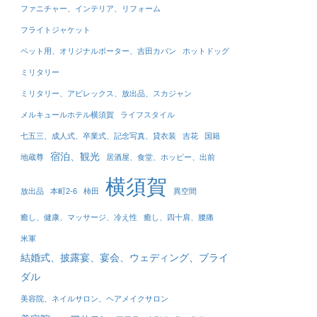
ファニチャー、インテリア、リフォーム
フライトジャケット
ペット用、オリジナルポーター、吉田カバン
ホットドッグ
ミリタリー
ミリタリー、アビレックス、放出品、スカジャン
メルキュールホテル横須賀
ライフスタイル
七五三、成人式、卒業式、記念写真、貸衣装
吉花
国籍
宿泊、観光
地蔵尊
居酒屋、食堂、ホッピー、出前
横須賀
放出品
本町2-6
柿田
異空間
癒し、健康、マッサージ、冷え性
癒し、四十肩、腰痛
米軍
結婚式、披露宴、宴会、ウェディング、ブライ
ダル
美容院、ネイルサロン、ヘアメイクサロン