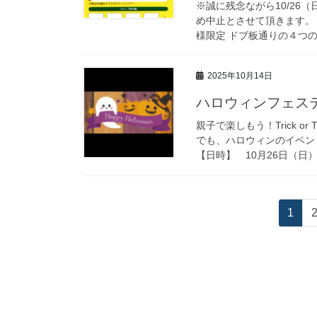
※誠に残念ながら10/2
め中止とさせて頂きます。 開催
様限定 ドブ板通りの４つのお
2025年10月14日
ハロウィンフェステ
親子で楽しもう！Trick o
でも、ハロウィンのイベン
【日時】 10月26日（日） 
投
固
1
稿
定
ペ
ナ
ー
ビ
ジ
ゲ