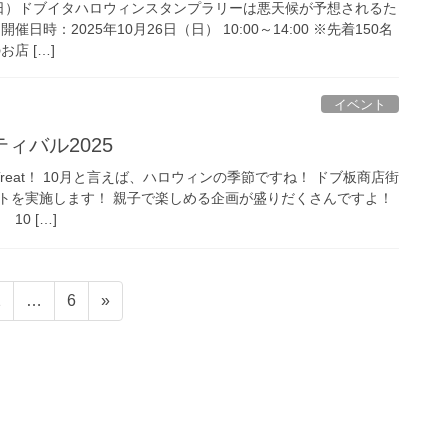
6（日）ドブイタハロウィンスタンプラリーは悪天候が予想されるた
日時：2025年10月26日（日） 10:00～14:00 ※先着150名
店 […]
イベント
ィバル2025
r Treat！ 10月と言えば、ハロウィンの季節ですね！ ドブ板商店街
トを実施します！ 親子で楽しめる企画が盛りだくさんですよ！
10 […]
固
固
2
…
6
»
定
定
ペ
ペ
ー
ー
ジ
ジ