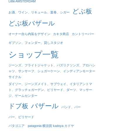
Little AMSTERDAM
どぶ板
お酒、ワイン、リキュール、葉巻、シガー
どぶ板バザール
オーナー自ら内装をデザイン
カキタ商店
カントリーバー
ギブソン、フェンダー、貸しスタジオ
ショップ一覧
ジーンズ、フライトジャケット、パズリクソンズ、アロハシ
ャツ、サンサーフ、シュガーケーン、インディアンモーター
サイクル
ダイソー、ジーンズメイト、サブウェイ、イタリアントマ
ト、グラッチェガーデン、ビリヤード、ダーツ、マッサー
ジ、ゲームセンター
バザール
ドブ板
バンド、バー
バー、ビリヤード
パタゴニア patagonia 横須賀 kadoya カドヤ