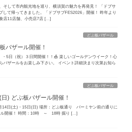
、そして市内観光地を巡り、横須賀の魅力を再発見！ 「ドブサ
プして帰ってきました。「ドブサブFES2026」開催！ 昨年より
店11店舗、小売店7店 […]
どぶ板バザール
どぶ板バザール開催！
祝）・5日（祝）３日間開催！！🎪 楽しいゴールデンウイーク！心
らバザールをお楽しみ下さい。 イベント詳細決まり次第お知ら
どぶ板バザール
5日(日) どぶ板バザール開催！
2月14日(土)・15日(日) 場所：どぶ板通り バーミヤン前の通りに
開催！ 時間：10時 ～ 18時 掘り […]