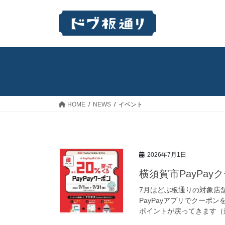
コ
ナ
ン
ビ
テ
ゲ
ン
ー
ツ
シ
へ
ョ
ス
ン
キ
に
ッ
移
HOME
NEWS
イベント
プ
動
2026年7月1日
横須賀市PayPa
7月はどぶ板通りの対象店舗
PayPayアプリでクーポン
ポイントが戻ってきます（最