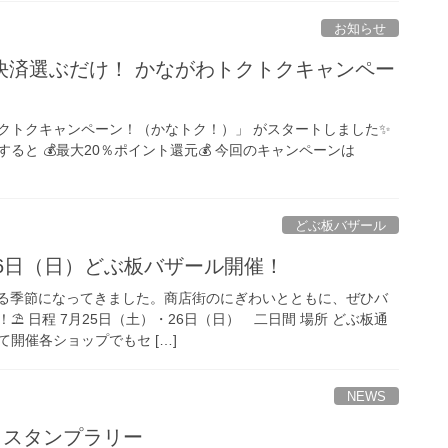
お知らせ
決済選ぶだけ！ かながわトクトクキャンペー
トクトクキャンペーン！（かなトク！）」 がスタートしました✨
と 💰️最大20％ポイント還元️💰 今回のキャンペーンは
どぶ板バザール
26日（日）どぶ板バザール開催！
じる季節になってきました。商店街のにぎわいとともに、ぜひバ
️ 日程 7月25日（土）・26日（日） 二日間 場所 どぶ板通
開催各ショップでもセ […]
NEWS
26 スタンプラリー