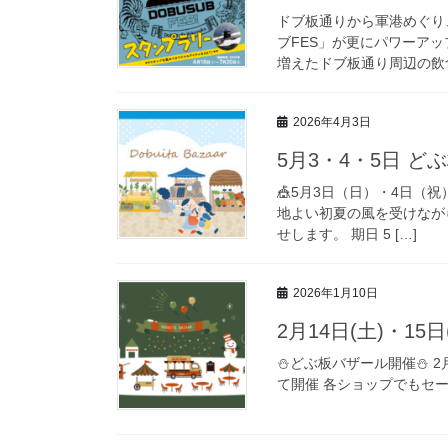
ドブ板通りから軍港めぐり
ブFES」が更にパワーアッ
増えたドブ板通り周辺の飲食
2026年4月3日
5月3・4・5日 
🎪5月3日（日）・4日（
地よい初夏の風を受けなが
せします。 期日 5 […]
2026年1月10日
2月14日(土)・1
⛄️どぶ板バザール開催⛄️ 
て開催 各ショップでもセール