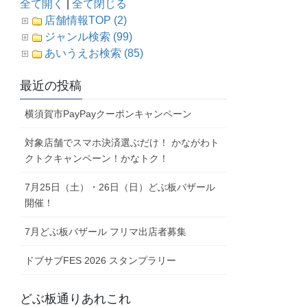
全て開く
|
全て閉じる
店舗情報TOP (2)
ジャンル検索 (99)
あいうえお検索 (85)
最近の投稿
横須賀市PayPayクーポンキャンペーン
対象店舗でスマホ決済選ぶだけ！ かながわト
クトクキャンペーン！かなトク！
7月25日（土）・26日（日）どぶ板バザール
開催！
7月どぶ板バザール フリマ出店者募集
ドブサブFES 2026 スタンプラリー
どぶ板通りあれこれ