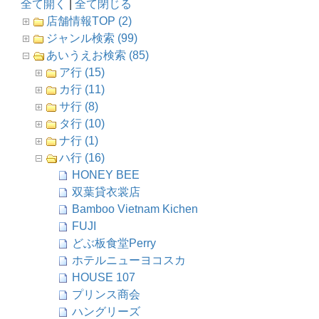
全て開く
|
全て閉じる
店舗情報TOP (2)
ジャンル検索 (99)
あいうえお検索 (85)
ア行 (15)
カ行 (11)
サ行 (8)
タ行 (10)
ナ行 (1)
ハ行 (16)
HONEY BEE
双葉貸衣裳店
Bamboo Vietnam Kichen
FUJI
どぶ板食堂Perry
ホテルニューヨコスカ
HOUSE 107
プリンス商会
ハングリーズ