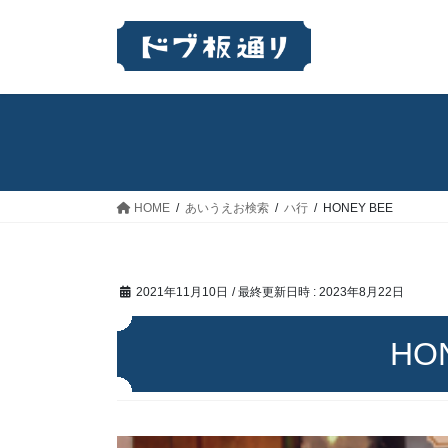
コ
ナ
ン
ビ
テ
ゲ
ン
ー
ツ
シ
へ
ョ
ス
ン
キ
に
ッ
移
HOME
あいうえお検索
ハ行
HONEY BEE
プ
動
2021年11月10日
/ 最終更新日時 :
2023年8月22日
HO