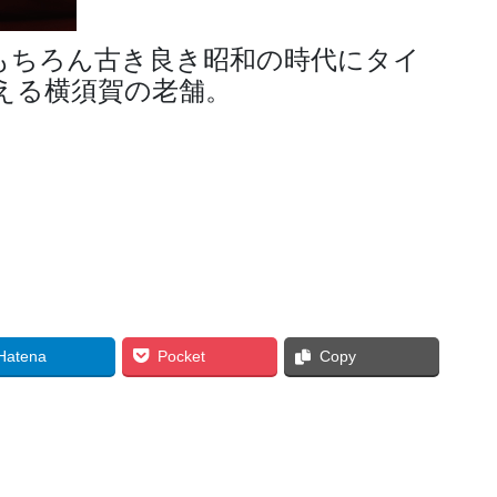
もちろん古き良き昭和の時代にタイ
える横須賀の老舗。
Hatena
Pocket
Copy