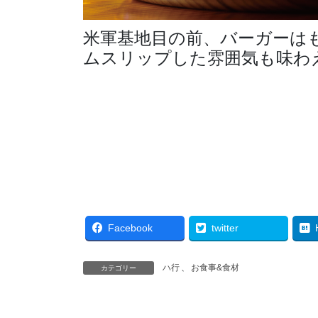
米軍基地目の前、バーガーは
ムスリップした雰囲気も味わ
Facebook
twitter
ハ行
、
お食事&食材
カテゴリー