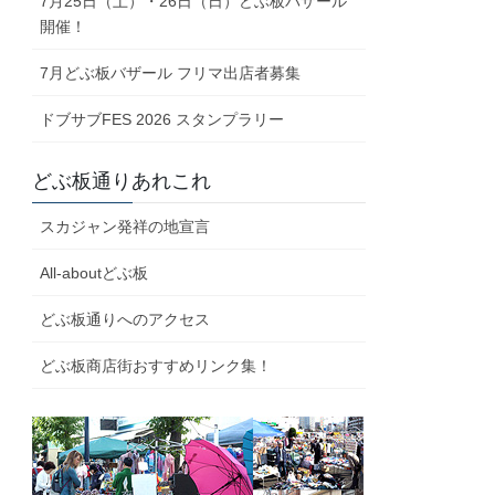
7月25日（土）・26日（日）どぶ板バザール
開催！
7月どぶ板バザール フリマ出店者募集
ドブサブFES 2026 スタンプラリー
どぶ板通りあれこれ
スカジャン発祥の地宣言
All-aboutどぶ板
どぶ板通りへのアクセス
どぶ板商店街おすすめリンク集！