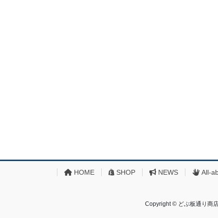
HOME
SHOP
NEWS
All-a
Copyright © どぶ板通