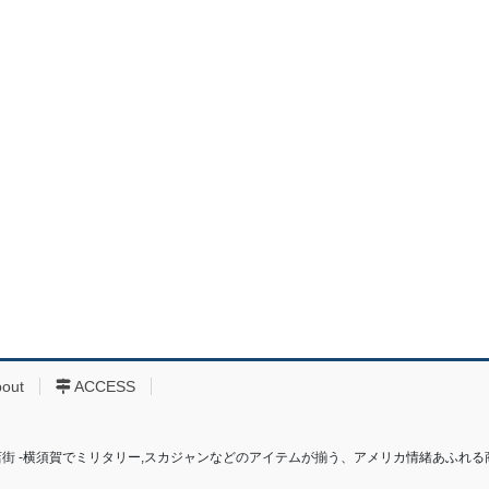
bout
ACCESS
り商店街 ‐横須賀でミリタリー,スカジャンなどのアイテムが揃う、アメリカ情緒あふれる商店街‐ All