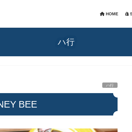
HOME
S
ハ行
ハ行
NEY BEE