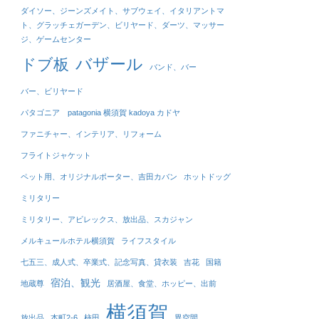
ダイソー、ジーンズメイト、サブウェイ、イタリアントマ
ト、グラッチェガーデン、ビリヤード、ダーツ、マッサー
ジ、ゲームセンター
バザール
ドブ板
バンド、バー
バー、ビリヤード
パタゴニア patagonia 横須賀 kadoya カドヤ
ファニチャー、インテリア、リフォーム
フライトジャケット
ペット用、オリジナルポーター、吉田カバン
ホットドッグ
ミリタリー
ミリタリー、アビレックス、放出品、スカジャン
メルキュールホテル横須賀
ライフスタイル
七五三、成人式、卒業式、記念写真、貸衣装
吉花
国籍
宿泊、観光
地蔵尊
居酒屋、食堂、ホッピー、出前
横須賀
放出品
本町2-6
柿田
異空間