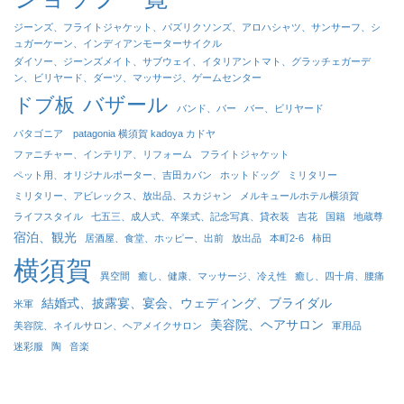
ジーンズ、フライトジャケット、パズリクソンズ、アロハシャツ、サンサーフ、シ
ュガーケーン、インディアンモーターサイクル
ダイソー、ジーンズメイト、サブウェイ、イタリアントマト、グラッチェガーデ
ン、ビリヤード、ダーツ、マッサージ、ゲームセンター
バザール
ドブ板
バンド、バー
バー、ビリヤード
パタゴニア patagonia 横須賀 kadoya カドヤ
ファニチャー、インテリア、リフォーム
フライトジャケット
ペット用、オリジナルポーター、吉田カバン
ホットドッグ
ミリタリー
ミリタリー、アビレックス、放出品、スカジャン
メルキュールホテル横須賀
ライフスタイル
七五三、成人式、卒業式、記念写真、貸衣装
吉花
国籍
地蔵尊
宿泊、観光
居酒屋、食堂、ホッピー、出前
放出品
本町2-6
柿田
横須賀
異空間
癒し、健康、マッサージ、冷え性
癒し、四十肩、腰痛
結婚式、披露宴、宴会、ウェディング、ブライダル
米軍
美容院、ヘアサロン
美容院、ネイルサロン、ヘアメイクサロン
軍用品
迷彩服
陶
音楽