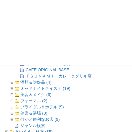
MOAI and capy
茶楽
YOKOSUKA Shell
インドレストラン&BAR「LOTUS」
うな八
ハングリーズ
よこすか海軍カレー館
LOCO･COCO
PJ’s CAFE
レストラン TSUNAMI
カレーハウス CoCo壱番屋
CAFE ORIGINAL BASE
ＴＳＵＮＡＭＩ カレー＆グリル店
酒類＆嗜好品 (4)
ミッドナイトテイスト (19)
美容＆メイク (6)
フォーマル (2)
ブライダル＆ホテル (5)
健康＆浴場 (3)
何かと便利なお店 (9)
ジャンル検索
あいうえお検索 (85)