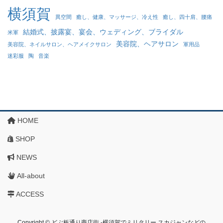
横須賀
異空間
癒し、健康、マッサージ、冷え性
癒し、四十肩、腰痛
結婚式、披露宴、宴会、ウェディング、ブライダル
米軍
美容院、ヘアサロン
美容院、ネイルサロン、ヘアメイクサロン
軍用品
迷彩服
陶
音楽
HOME
SHOP
NEWS
All-about
ACCESS
Copyright © どぶ板通り商店街 ‐横須賀でミリタリー,スカジャンなどの