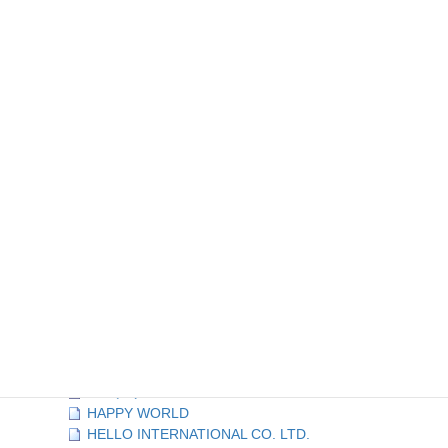
全て開く
|
全て閉じる
店舗情報TOP (2)
ジャンル検索 (99)
あいうえお検索 (85)
ア行 (15)
カ行 (11)
サ行 (8)
タ行 (10)
ナ行 (1)
ハ行 (16)
HONEY BEE
双葉貸衣裳店
Bamboo Vietnam Kichen
FUJI
どぶ板食堂Perry
ホテルニューヨコスカ
HOUSE 107
プリンス商会
ハングリーズ
HAPPY WORLD
HELLO INTERNATIONAL CO. LTD.