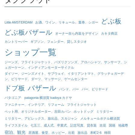
どぶ板
Little AMSTERDAM
お酒、ワイン、リキュール、葉巻、シガー
どぶ板バザール
オーナー自ら内装をデザイン
カキタ商店
カントリーバー
ギブソン、フェンダー、貸しスタジオ
ショップ一覧
ジーンズ、フライトジャケット、パズリクソンズ、アロハシャツ、サンサーフ、シ
ュガーケーン、インディアンモーターサイクル
ダイソー、ジーンズメイト、サブウェイ、イタリアントマト、グラッチェガーデ
ン、ビリヤード、ダーツ、マッサージ、ゲームセンター
バザール
ドブ板
バンド、バー
バー、ビリヤード
パタゴニア patagonia 横須賀 kadoya カドヤ
ファニチャー、インテリア、リフォーム
フライトジャケット
ペット用、オリジナルポーター、吉田カバン
ホットドッグ
ミリタリー
ミリタリー、アビレックス、放出品、スカジャン
メルキュールホテル横須賀
ライフスタイル
七五三、成人式、卒業式、記念写真、貸衣装
吉花
国籍
地蔵尊
宿泊、観光
居酒屋、食堂、ホッピー、出前
放出品
本町2-6
柿田