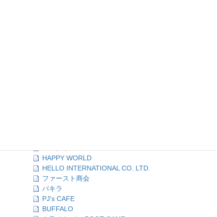
ア行 (15)
カ行 (11)
サ行 (8)
タ行 (10)
ナ行 (1)
ハ行 (16)
HONEY BEE
双葉貸衣裳店
Bamboo Vietnam Kichen
FUJI
どぶ板食堂Perry
ホテルニューヨコスカ
HOUSE 107
プリンス商会
ハングリーズ
HAPPY WORLD
HELLO INTERNATIONAL CO. LTD.
ファースト商会
パキラ
PJ’s CAFE
BUFFALO