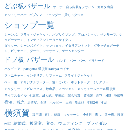
どぶ板バザール
オーナー自ら内装をデザイン
カキタ商店
カントリーバー
ギブソン、フェンダー、貸しスタジオ
ショップ一覧
ジーンズ、フライトジャケット、パズリクソンズ、アロハシャツ、サンサーフ、シ
ュガーケーン、インディアンモーターサイクル
ダイソー、ジーンズメイト、サブウェイ、イタリアントマト、グラッチェガーデ
ン、ビリヤード、ダーツ、マッサージ、ゲームセンター
バザール
ドブ板
バンド、バー
バー、ビリヤード
パタゴニア patagonia 横須賀 kadoya カドヤ
ファニチャー、インテリア、リフォーム
フライトジャケット
ペット用、オリジナルポーター、吉田カバン
ホットドッグ
ミリタリー
ミリタリー、アビレックス、放出品、スカジャン
メルキュールホテル横須賀
ライフスタイル
七五三、成人式、卒業式、記念写真、貸衣装
吉花
国籍
地蔵尊
宿泊、観光
居酒屋、食堂、ホッピー、出前
放出品
本町2-6
柿田
横須賀
異空間
癒し、健康、マッサージ、冷え性
癒し、四十肩、腰痛
結婚式、披露宴、宴会、ウェディング、ブライダル
米軍