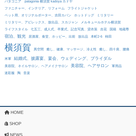
パタゴニア patagonia 横須賀 kadoya カドヤ
ファニチャー、インテリア、リフォーム
フライトジャケット
ペット用、オリジナルポーター、吉田カバン
ホットドッグ
ミリタリー
ミリタリー、アビレックス、放出品、スカジャン
メルキュールホテル横須賀
ライフスタイル
七五三、成人式、卒業式、記念写真、貸衣装
吉花
国籍
地蔵尊
宿泊、観光
居酒屋、食堂、ホッピー、出前
放出品
本町2-6
柿田
横須賀
異空間
癒し、健康、マッサージ、冷え性
癒し、四十肩、腰痛
結婚式、披露宴、宴会、ウェディング、ブライダル
米軍
美容院、ヘアサロン
美容院、ネイルサロン、ヘアメイクサロン
軍用品
迷彩服
陶
音楽
HOME
SHOP
NEWS