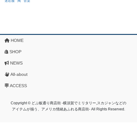
迷彩服
陶
音楽
HOME
SHOP
NEWS
All-about
ACCESS
Copyright © どぶ板通り商店街 ‐横須賀でミリタリー,スカジャンなどの
アイテムが揃う、アメリカ情緒あふれる商店街‐ All Rights Reserved.