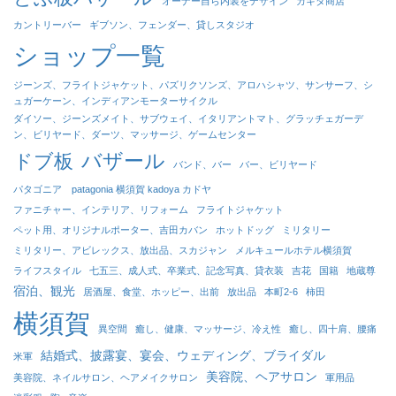
オーナー自ら内装をデザイン
カキタ商店
カントリーバー
ギブソン、フェンダー、貸しスタジオ
ショップ一覧
ジーンズ、フライトジャケット、パズリクソンズ、アロハシャツ、サンサーフ、シ
ュガーケーン、インディアンモーターサイクル
ダイソー、ジーンズメイト、サブウェイ、イタリアントマト、グラッチェガーデ
ン、ビリヤード、ダーツ、マッサージ、ゲームセンター
バザール
ドブ板
バンド、バー
バー、ビリヤード
パタゴニア patagonia 横須賀 kadoya カドヤ
ファニチャー、インテリア、リフォーム
フライトジャケット
ペット用、オリジナルポーター、吉田カバン
ホットドッグ
ミリタリー
ミリタリー、アビレックス、放出品、スカジャン
メルキュールホテル横須賀
ライフスタイル
七五三、成人式、卒業式、記念写真、貸衣装
吉花
国籍
地蔵尊
宿泊、観光
居酒屋、食堂、ホッピー、出前
放出品
本町2-6
柿田
横須賀
異空間
癒し、健康、マッサージ、冷え性
癒し、四十肩、腰痛
結婚式、披露宴、宴会、ウェディング、ブライダル
米軍
美容院、ヘアサロン
美容院、ネイルサロン、ヘアメイクサロン
軍用品