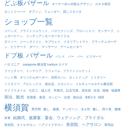
どぶ板バザール
オーナー自ら内装をデザイン
カキタ商店
カントリーバー
ギブソン、フェンダー、貸しスタジオ
ショップ一覧
ジーンズ、フライトジャケット、パズリクソンズ、アロハシャツ、サンサーフ、シ
ュガーケーン、インディアンモーターサイクル
ダイソー、ジーンズメイト、サブウェイ、イタリアントマト、グラッチェガーデ
ン、ビリヤード、ダーツ、マッサージ、ゲームセンター
バザール
ドブ板
バンド、バー
バー、ビリヤード
パタゴニア patagonia 横須賀 kadoya カドヤ
ファニチャー、インテリア、リフォーム
フライトジャケット
ペット用、オリジナルポーター、吉田カバン
ホットドッグ
ミリタリー
ミリタリー、アビレックス、放出品、スカジャン
メルキュールホテル横須賀
ライフスタイル
七五三、成人式、卒業式、記念写真、貸衣装
吉花
国籍
地蔵尊
宿泊、観光
居酒屋、食堂、ホッピー、出前
放出品
本町2-6
柿田
横須賀
異空間
癒し、健康、マッサージ、冷え性
癒し、四十肩、腰痛
結婚式、披露宴、宴会、ウェディング、ブライダル
米軍
美容院、ヘアサロン
美容院、ネイルサロン、ヘアメイクサロン
軍用品