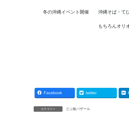
冬の沖縄イベント開催 沖縄そば・てび
もちろんオリオンビール・
Facebook
twitter
どぶ板バザール
カテゴリー