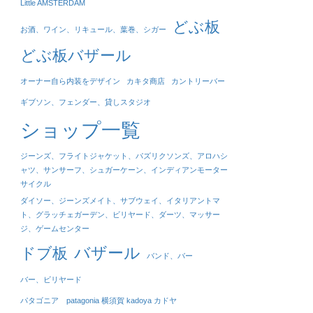
Little AMSTERDAM
どぶ板
お酒、ワイン、リキュール、葉巻、シガー
どぶ板バザール
オーナー自ら内装をデザイン
カキタ商店
カントリーバー
ギブソン、フェンダー、貸しスタジオ
ショップ一覧
ジーンズ、フライトジャケット、パズリクソンズ、アロハシ
ャツ、サンサーフ、シュガーケーン、インディアンモーター
サイクル
ダイソー、ジーンズメイト、サブウェイ、イタリアントマ
ト、グラッチェガーデン、ビリヤード、ダーツ、マッサー
ジ、ゲームセンター
バザール
ドブ板
バンド、バー
バー、ビリヤード
パタゴニア patagonia 横須賀 kadoya カドヤ