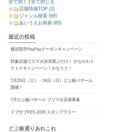
全て開く
|
全て閉じる
店舗情報TOP (2)
ジャンル検索 (99)
あいうえお検索 (85)
最近の投稿
横須賀市PayPayクーポンキャンペーン
対象店舗でスマホ決済選ぶだけ！ かながわト
クトクキャンペーン！かなトク！
7月25日（土）・26日（日）どぶ板バザール
開催！
7月どぶ板バザール フリマ出店者募集
ドブサブFES 2026 スタンプラリー
どぶ板通りあれこれ