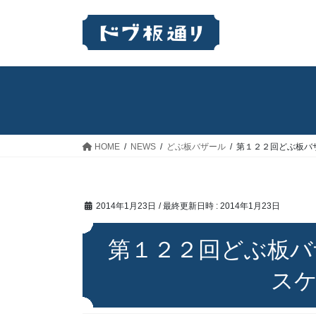
コ
ナ
ン
ビ
テ
ゲ
ン
ー
ツ
シ
へ
ョ
ス
ン
キ
に
ッ
移
HOME
NEWS
どぶ板バザール
第１２２回どぶ板
プ
動
2014年1月23日
/ 最終更新日時 :
2014年1月23日
第１２２回どぶ
ス