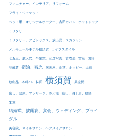
ファニチャー、インテリア、リフォーム
フライトジャケット
ペット用、オリジナルポーター、吉田カバン
ホットドッグ
ミリタリー
ミリタリー、アビレックス、放出品、スカジャン
メルキュールホテル横須賀
ライフスタイル
七五三、成人式、卒業式、記念写真、貸衣装
吉花
国籍
宿泊、観光
地蔵尊
居酒屋、食堂、ホッピー、出前
横須賀
放出品
本町2-6
柿田
異空間
癒し、健康、マッサージ、冷え性
癒し、四十肩、腰痛
米軍
結婚式、披露宴、宴会、ウェディング、ブライ
ダル
美容院、ネイルサロン、ヘアメイクサロン