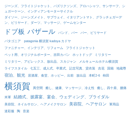
ジーンズ、フライトジャケット、パズリクソンズ、アロハシャツ、サンサーフ、シ
ュガーケーン、インディアンモーターサイクル
ダイソー、ジーンズメイト、サブウェイ、イタリアントマト、グラッチェガーデ
ン、ビリヤード、ダーツ、マッサージ、ゲームセンター
バザール
ドブ板
バンド、バー
バー、ビリヤード
パタゴニア patagonia 横須賀 kadoya カドヤ
ファニチャー、インテリア、リフォーム
フライトジャケット
ペット用、オリジナルポーター、吉田カバン
ホットドッグ
ミリタリー
ミリタリー、アビレックス、放出品、スカジャン
メルキュールホテル横須賀
ライフスタイル
七五三、成人式、卒業式、記念写真、貸衣装
吉花
国籍
地蔵尊
宿泊、観光
居酒屋、食堂、ホッピー、出前
放出品
本町2-6
柿田
横須賀
異空間
癒し、健康、マッサージ、冷え性
癒し、四十肩、腰痛
結婚式、披露宴、宴会、ウェディング、ブライダル
米軍
美容院、ヘアサロン
美容院、ネイルサロン、ヘアメイクサロン
軍用品
迷彩服
陶
音楽