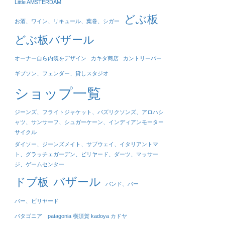
Little AMSTERDAM
どぶ板
お酒、ワイン、リキュール、葉巻、シガー
どぶ板バザール
オーナー自ら内装をデザイン
カキタ商店
カントリーバー
ギブソン、フェンダー、貸しスタジオ
ショップ一覧
ジーンズ、フライトジャケット、パズリクソンズ、アロハシ
ャツ、サンサーフ、シュガーケーン、インディアンモーター
サイクル
ダイソー、ジーンズメイト、サブウェイ、イタリアントマ
ト、グラッチェガーデン、ビリヤード、ダーツ、マッサー
ジ、ゲームセンター
バザール
ドブ板
バンド、バー
バー、ビリヤード
パタゴニア patagonia 横須賀 kadoya カドヤ