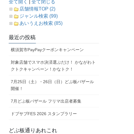
全て開く
|
全て閉じる
店舗情報TOP (2)
ジャンル検索 (99)
あいうえお検索 (85)
最近の投稿
横須賀市PayPayクーポンキャンペーン
対象店舗でスマホ決済選ぶだけ！ かながわト
クトクキャンペーン！かなトク！
7月25日（土）・26日（日）どぶ板バザール
開催！
7月どぶ板バザール フリマ出店者募集
ドブサブFES 2026 スタンプラリー
どぶ板通りあれこれ