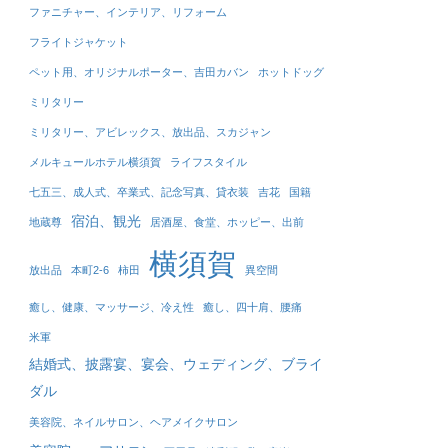
ファニチャー、インテリア、リフォーム
フライトジャケット
ペット用、オリジナルポーター、吉田カバン
ホットドッグ
ミリタリー
ミリタリー、アビレックス、放出品、スカジャン
メルキュールホテル横須賀
ライフスタイル
七五三、成人式、卒業式、記念写真、貸衣装
吉花
国籍
宿泊、観光
地蔵尊
居酒屋、食堂、ホッピー、出前
横須賀
放出品
本町2-6
柿田
異空間
癒し、健康、マッサージ、冷え性
癒し、四十肩、腰痛
米軍
結婚式、披露宴、宴会、ウェディング、ブライ
ダル
美容院、ネイルサロン、ヘアメイクサロン