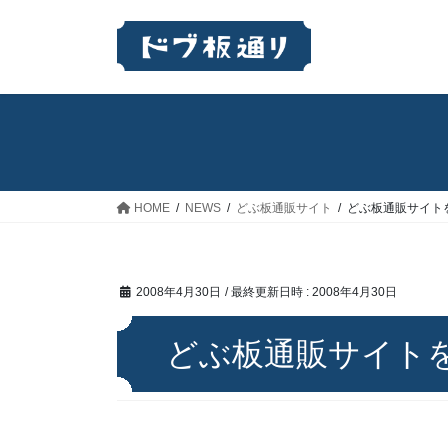
コ
ナ
ン
ビ
テ
ゲ
ン
ー
ツ
シ
へ
ョ
ス
ン
キ
に
ッ
移
HOME
NEWS
どぶ板通販サイト
どぶ板通販サイト
プ
動
2008年4月30日
/ 最終更新日時 :
2008年4月30日
どぶ板通販サイト