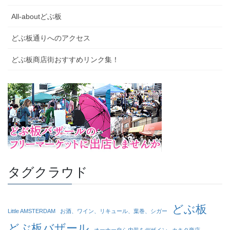
All-aboutどぶ板
どぶ板通りへのアクセス
どぶ板商店街おすすめリンク集！
タグクラウド
どぶ板
Little AMSTERDAM
お酒、ワイン、リキュール、葉巻、シガー
どぶ板バザール
オーナー自ら内装をデザイン
カキタ商店