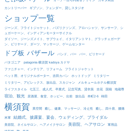
カントリーバー
ギブソン、フェンダー、貸しスタジオ
ショップ一覧
ジーンズ、フライトジャケット、パズリクソンズ、アロハシャツ、サンサーフ、シ
ュガーケーン、インディアンモーターサイクル
ダイソー、ジーンズメイト、サブウェイ、イタリアントマト、グラッチェガーデ
ン、ビリヤード、ダーツ、マッサージ、ゲームセンター
バザール
ドブ板
バンド、バー
バー、ビリヤード
パタゴニア patagonia 横須賀 kadoya カドヤ
ファニチャー、インテリア、リフォーム
フライトジャケット
ペット用、オリジナルポーター、吉田カバン
ホットドッグ
ミリタリー
ミリタリー、アビレックス、放出品、スカジャン
メルキュールホテル横須賀
ライフスタイル
七五三、成人式、卒業式、記念写真、貸衣装
吉花
国籍
地蔵尊
宿泊、観光
居酒屋、食堂、ホッピー、出前
放出品
本町2-6
柿田
横須賀
異空間
癒し、健康、マッサージ、冷え性
癒し、四十肩、腰痛
結婚式、披露宴、宴会、ウェディング、ブライダル
米軍
美容院、ヘアサロン
美容院、ネイルサロン、ヘアメイクサロン
軍用品