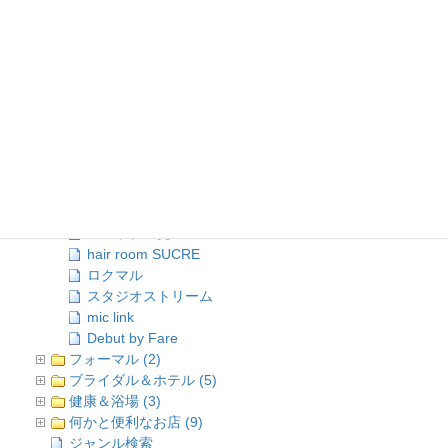
店舗情報TOP (2)
ジャンル検索 (99)
ミリタリー＆スカジャン (7)
ファッション＆アクセサリー (12)
ワッペン＆刺繍 (3)
趣味＆遊び (7)
インテリア＆家電 (2)
お食事&食材 (26)
酒類＆嗜好品 (4)
ミッドナイトテイスト (19)
美容＆メイク (6)
ショップ一覧
hair room SUCRE
ロクマル
スタジオストリーム
mic link
Debut by Fare
フォーマル (2)
ブライダル＆ホテル (5)
健康＆浴場 (3)
何かと便利なお店 (9)
ジャンル検索