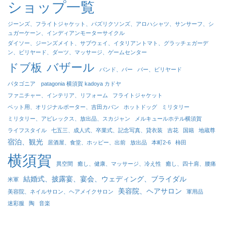
ショップ一覧
ジーンズ、フライトジャケット、パズリクソンズ、アロハシャツ、サンサーフ、シ
ュガーケーン、インディアンモーターサイクル
ダイソー、ジーンズメイト、サブウェイ、イタリアントマト、グラッチェガーデ
ン、ビリヤード、ダーツ、マッサージ、ゲームセンター
バザール
ドブ板
バンド、バー
バー、ビリヤード
パタゴニア patagonia 横須賀 kadoya カドヤ
ファニチャー、インテリア、リフォーム
フライトジャケット
ペット用、オリジナルポーター、吉田カバン
ホットドッグ
ミリタリー
ミリタリー、アビレックス、放出品、スカジャン
メルキュールホテル横須賀
ライフスタイル
七五三、成人式、卒業式、記念写真、貸衣装
吉花
国籍
地蔵尊
宿泊、観光
居酒屋、食堂、ホッピー、出前
放出品
本町2-6
柿田
横須賀
異空間
癒し、健康、マッサージ、冷え性
癒し、四十肩、腰痛
結婚式、披露宴、宴会、ウェディング、ブライダル
米軍
美容院、ヘアサロン
美容院、ネイルサロン、ヘアメイクサロン
軍用品
迷彩服
陶
音楽