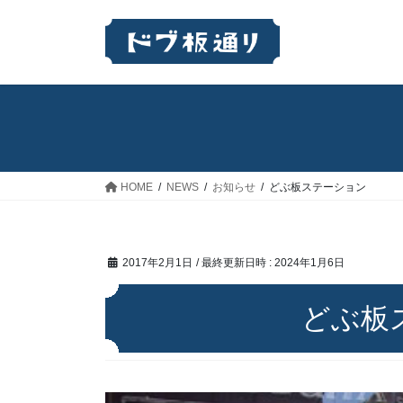
コ
ナ
ン
ビ
テ
ゲ
ン
ー
ツ
シ
へ
ョ
ス
ン
キ
に
ッ
移
HOME
NEWS
お知らせ
どぶ板ステーション
プ
動
2017年2月1日
/ 最終更新日時 :
2024年1月6日
どぶ板