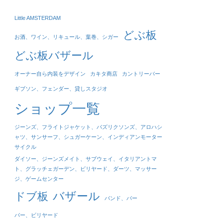
Little AMSTERDAM
どぶ板
お酒、ワイン、リキュール、葉巻、シガー
どぶ板バザール
オーナー自ら内装をデザイン
カキタ商店
カントリーバー
ギブソン、フェンダー、貸しスタジオ
ショップ一覧
ジーンズ、フライトジャケット、パズリクソンズ、アロハシ
ャツ、サンサーフ、シュガーケーン、インディアンモーター
サイクル
ダイソー、ジーンズメイト、サブウェイ、イタリアントマ
ト、グラッチェガーデン、ビリヤード、ダーツ、マッサー
ジ、ゲームセンター
バザール
ドブ板
バンド、バー
バー、ビリヤード