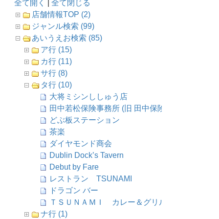
全て開く
|
全て閉じる
店舗情報TOP (2)
ジャンル検索 (99)
あいうえお検索 (85)
ア行 (15)
カ行 (11)
サ行 (8)
タ行 (10)
大将ミシンししゅう店
田中若松保険事務所 (旧 田中保険事務所)
どぶ板ステーション
茶楽
ダイヤモンド商会
Dublin Dock’s Tavern
Debut by Fare
レストラン TSUNAMI
ドラゴン バー
ＴＳＵＮＡＭＩ カレー＆グリル店
ナ行 (1)