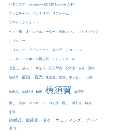
パタゴニア patagonia 横須賀 kadoya カドヤ
ファニチャー、インテリア、リフォーム
フライトジャケット
ペット用、オリジナルポーター、吉田カバン
ホットドッグ
ミリタリー
ミリタリー、アビレックス、放出品、スカジャン
メルキュールホテル横須賀
ライフスタイル
七五三、成人式、卒業式、記念写真、貸衣装
吉花
国籍
宿泊、観光
地蔵尊
居酒屋、食堂、ホッピー、出前
横須賀
放出品
本町2-6
柿田
異空間
癒し、健康、マッサージ、冷え性
癒し、四十肩、腰痛
米軍
結婚式、披露宴、宴会、ウェディング、ブライ
ダル