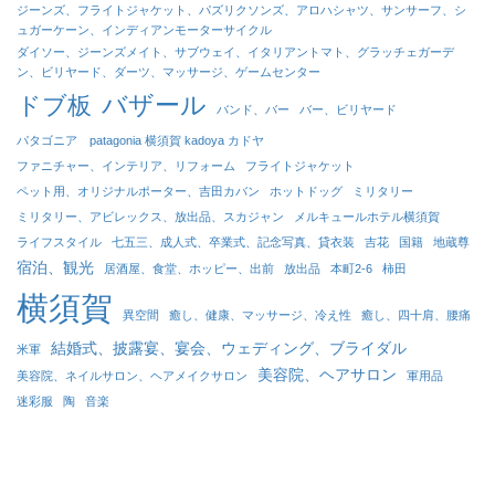
ジーンズ、フライトジャケット、パズリクソンズ、アロハシャツ、サンサーフ、シ
ュガーケーン、インディアンモーターサイクル
ダイソー、ジーンズメイト、サブウェイ、イタリアントマト、グラッチェガーデ
ン、ビリヤード、ダーツ、マッサージ、ゲームセンター
バザール
ドブ板
バンド、バー
バー、ビリヤード
パタゴニア patagonia 横須賀 kadoya カドヤ
ファニチャー、インテリア、リフォーム
フライトジャケット
ペット用、オリジナルポーター、吉田カバン
ホットドッグ
ミリタリー
ミリタリー、アビレックス、放出品、スカジャン
メルキュールホテル横須賀
ライフスタイル
七五三、成人式、卒業式、記念写真、貸衣装
吉花
国籍
地蔵尊
宿泊、観光
居酒屋、食堂、ホッピー、出前
放出品
本町2-6
柿田
横須賀
異空間
癒し、健康、マッサージ、冷え性
癒し、四十肩、腰痛
結婚式、披露宴、宴会、ウェディング、ブライダル
米軍
美容院、ヘアサロン
美容院、ネイルサロン、ヘアメイクサロン
軍用品
迷彩服
陶
音楽