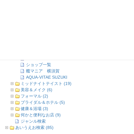
店舗情報TOP (2)
ジャンル検索 (99)
ミリタリー＆スカジャン (7)
ファッション＆アクセサリー (12)
ワッペン＆刺繍 (3)
趣味＆遊び (7)
インテリア＆家電 (2)
お食事&食材 (26)
酒類＆嗜好品 (4)
AUNSmoke
ショップ一覧
艦マニア 横須賀
AQUA-VITAE SUZUKI
ミッドナイトテイスト (19)
美容＆メイク (6)
フォーマル (2)
ブライダル＆ホテル (5)
健康＆浴場 (3)
何かと便利なお店 (9)
ジャンル検索
あいうえお検索 (85)