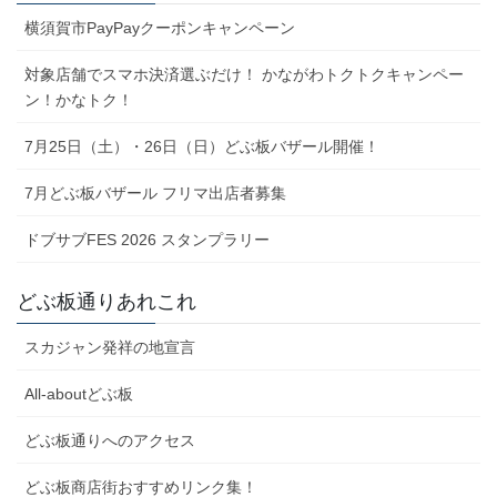
横須賀市PayPayクーポンキャンペーン
対象店舗でスマホ決済選ぶだけ！ かながわトクトクキャンペー
ン！かなトク！
7月25日（土）・26日（日）どぶ板バザール開催！
7月どぶ板バザール フリマ出店者募集
ドブサブFES 2026 スタンプラリー
どぶ板通りあれこれ
スカジャン発祥の地宣言
All-aboutどぶ板
どぶ板通りへのアクセス
どぶ板商店街おすすめリンク集！