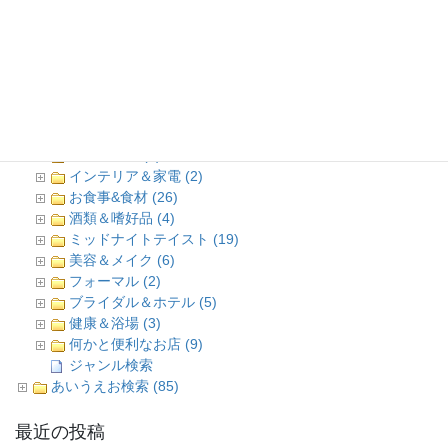
SPEC★01
ローズ商会
Mr.BACKMAN（ミスターバックマン）
ファースト商会
パキラ
コースカ ベイサイドストアーズ
ワッペン＆刺繍 (3)
趣味＆遊び (7)
インテリア＆家電 (2)
お食事&食材 (26)
酒類＆嗜好品 (4)
ミッドナイトテイスト (19)
美容＆メイク (6)
フォーマル (2)
ブライダル＆ホテル (5)
健康＆浴場 (3)
何かと便利なお店 (9)
ジャンル検索
あいうえお検索 (85)
最近の投稿