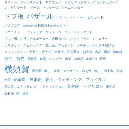
ダイソー、ジーンズメイト、サブウェイ、イタリアントマト、グラッチェガーデ
ン、ビリヤード、ダーツ、マッサージ、ゲームセンター
バザール
ドブ板
バンド、バー
バー、ビリヤード
パタゴニア patagonia 横須賀 kadoya カドヤ
ファニチャー、インテリア、リフォーム
フライトジャケット
ペット用、オリジナルポーター、吉田カバン
ホットドッグ
ミリタリー
ミリタリー、アビレックス、放出品、スカジャン
メルキュールホテル横須賀
ライフスタイル
七五三、成人式、卒業式、記念写真、貸衣装
吉花
国籍
地蔵尊
宿泊、観光
居酒屋、食堂、ホッピー、出前
放出品
本町2-6
柿田
横須賀
異空間
癒し、健康、マッサージ、冷え性
癒し、四十肩、腰痛
結婚式、披露宴、宴会、ウェディング、ブライダル
米軍
美容院、ヘアサロン
美容院、ネイルサロン、ヘアメイクサロン
軍用品
迷彩服
陶
音楽