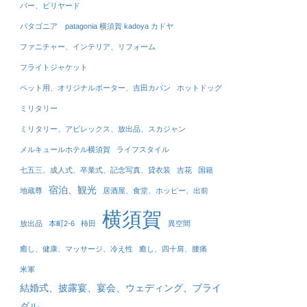
バー、ビリヤード
パタゴニア patagonia 横須賀 kadoya カドヤ
ファニチャー、インテリア、リフォーム
フライトジャケット
ペット用、オリジナルポーター、吉田カバン
ホットドッグ
ミリタリー
ミリタリー、アビレックス、放出品、スカジャン
メルキュールホテル横須賀
ライフスタイル
七五三、成人式、卒業式、記念写真、貸衣装
吉花
国籍
宿泊、観光
地蔵尊
居酒屋、食堂、ホッピー、出前
横須賀
放出品
本町2-6
柿田
異空間
癒し、健康、マッサージ、冷え性
癒し、四十肩、腰痛
米軍
結婚式、披露宴、宴会、ウェディング、ブライ
ダル