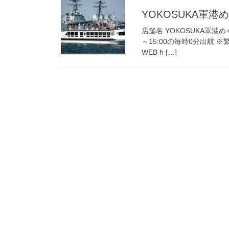
YOKOSUKA軍港
店舗名 YOKOSUKA軍港めぐり
～15:00の毎時0分出航 
WEB h […]