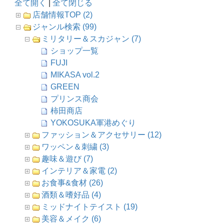
全て開く
|
全て閉じる
店舗情報TOP (2)
ジャンル検索 (99)
ミリタリー＆スカジャン (7)
ショップ一覧
FUJI
MIKASA vol.2
GREEN
プリンス商会
柿田商店
YOKOSUKA軍港めぐり
ファッション＆アクセサリー (12)
ワッペン＆刺繍 (3)
趣味＆遊び (7)
インテリア＆家電 (2)
お食事&食材 (26)
酒類＆嗜好品 (4)
ミッドナイトテイスト (19)
美容＆メイク (6)