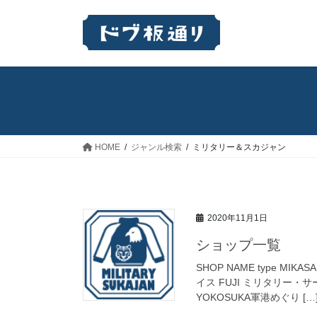
コ
ナ
ン
ビ
テ
ゲ
ン
ー
ツ
シ
へ
ョ
ス
ン
キ
に
ッ
移
HOME
ジャンル検索
ミリタリー＆スカジャン
プ
動
2020年11月1日
ショップ一覧
SHOP NAME type M
イス FUJI ミリタリー
YOKOSUKA軍港めぐり […