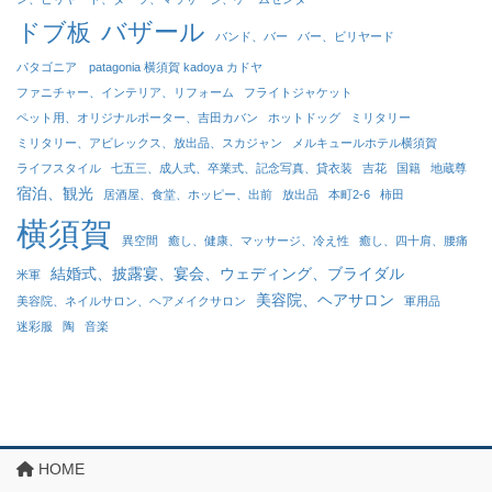
バザール
ドブ板
バンド、バー
バー、ビリヤード
パタゴニア patagonia 横須賀 kadoya カドヤ
ファニチャー、インテリア、リフォーム
フライトジャケット
ペット用、オリジナルポーター、吉田カバン
ホットドッグ
ミリタリー
ミリタリー、アビレックス、放出品、スカジャン
メルキュールホテル横須賀
ライフスタイル
七五三、成人式、卒業式、記念写真、貸衣装
吉花
国籍
地蔵尊
宿泊、観光
居酒屋、食堂、ホッピー、出前
放出品
本町2-6
柿田
横須賀
異空間
癒し、健康、マッサージ、冷え性
癒し、四十肩、腰痛
結婚式、披露宴、宴会、ウェディング、ブライダル
米軍
美容院、ヘアサロン
美容院、ネイルサロン、ヘアメイクサロン
軍用品
迷彩服
陶
音楽
HOME