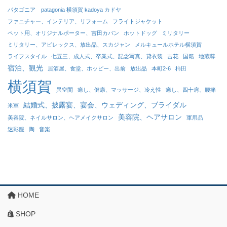
パタゴニア patagonia 横須賀 kadoya カドヤ
ファニチャー、インテリア、リフォーム
フライトジャケット
ペット用、オリジナルポーター、吉田カバン
ホットドッグ
ミリタリー
ミリタリー、アビレックス、放出品、スカジャン
メルキュールホテル横須賀
ライフスタイル
七五三、成人式、卒業式、記念写真、貸衣装
吉花
国籍
地蔵尊
宿泊、観光
居酒屋、食堂、ホッピー、出前
放出品
本町2-6
柿田
横須賀
異空間
癒し、健康、マッサージ、冷え性
癒し、四十肩、腰痛
結婚式、披露宴、宴会、ウェディング、ブライダル
米軍
美容院、ヘアサロン
美容院、ネイルサロン、ヘアメイクサロン
軍用品
迷彩服
陶
音楽
HOME
SHOP